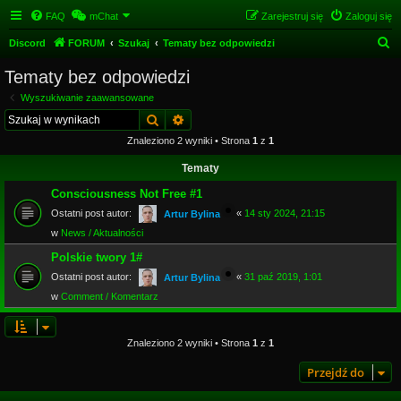
FAQ
mChat
Zarejestruj się
Zaloguj się
S
Discord
FORUM
Szukaj
Tematy bez odpowiedzi
z
Tematy bez odpowiedzi
u
Wyszukiwanie zaawansowane
k
Szukaj
Wyszukiwanie zaawansowane
a
Znaleziono 2 wyniki • Strona
1
z
1
j
Tematy
Consciousness Not Free #1
Ostatni post autor:
«
14 sty 2024, 21:15
Artur Bylina
w
News / Aktualności
Polskie twory 1#
Ostatni post autor:
«
31 paź 2019, 1:01
Artur Bylina
w
Comment / Komentarz
Znaleziono 2 wyniki • Strona
1
z
1
Przejdź do