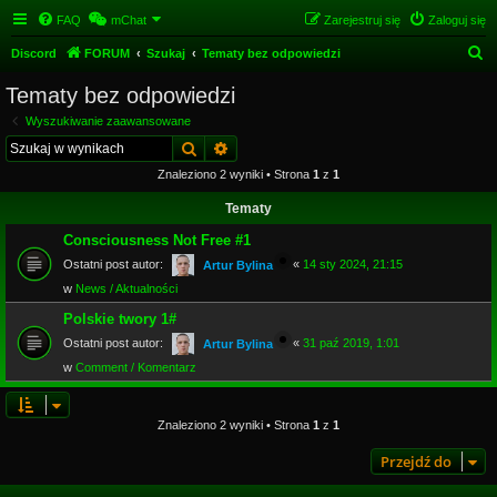
FAQ
mChat
Zarejestruj się
Zaloguj się
S
Discord
FORUM
Szukaj
Tematy bez odpowiedzi
z
Tematy bez odpowiedzi
u
Wyszukiwanie zaawansowane
k
Szukaj
Wyszukiwanie zaawansowane
a
Znaleziono 2 wyniki • Strona
1
z
1
j
Tematy
Consciousness Not Free #1
Ostatni post autor:
«
14 sty 2024, 21:15
Artur Bylina
w
News / Aktualności
Polskie twory 1#
Ostatni post autor:
«
31 paź 2019, 1:01
Artur Bylina
w
Comment / Komentarz
Znaleziono 2 wyniki • Strona
1
z
1
Przejdź do