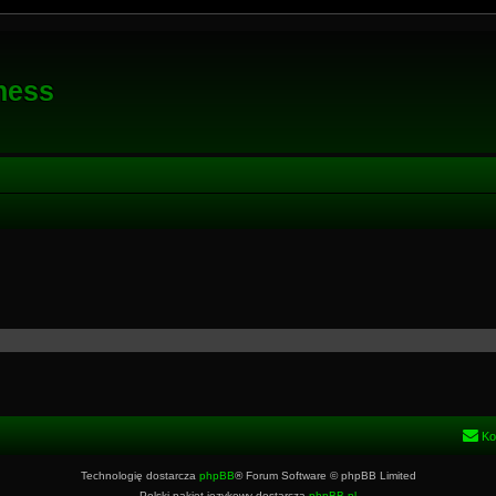
ness
Ko
Technologię dostarcza
phpBB
® Forum Software © phpBB Limited
Polski pakiet językowy dostarcza
phpBB.pl