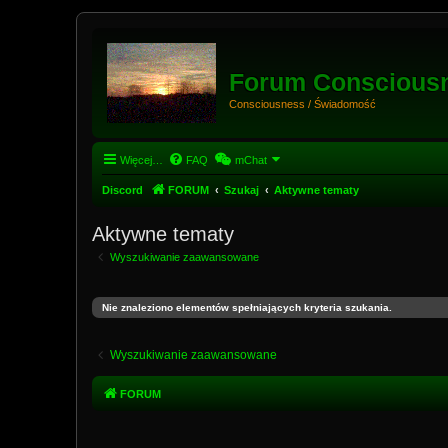
Forum Conscious
Consciousness / Świadomość
Więcej…
FAQ
mChat
Discord
FORUM
Szukaj
Aktywne tematy
Aktywne tematy
Wyszukiwanie zaawansowane
Nie znaleziono elementów spełniających kryteria szukania.
Wyszukiwanie zaawansowane
FORUM