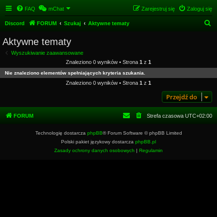
FAQ
mChat
Zarejestruj się
Zaloguj się
S
Discord
FORUM
Szukaj
Aktywne tematy
z
Aktywne tematy
u
Wyszukiwanie zaawansowane
k
Znaleziono 0 wyników • Strona
1
z
1
a
Nie znaleziono elementów spełniających kryteria szukania.
j
Znaleziono 0 wyników • Strona
1
z
1
Przejdź do
FORUM
Strefa czasowa
UTC+02:00
Technologię dostarcza
phpBB
® Forum Software © phpBB Limited
Polski pakiet językowy dostarcza
phpBB.pl
Zasady ochrony danych osobowych
|
Regulamin