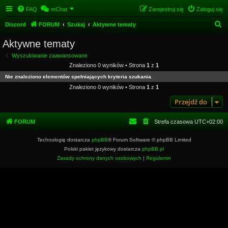
FAQ
mChat
Zarejestruj się
Zaloguj się
S
Discord
FORUM
Szukaj
Aktywne tematy
z
Aktywne tematy
u
Wyszukiwanie zaawansowane
k
Znaleziono 0 wyników • Strona
1
z
1
a
Nie znaleziono elementów spełniających kryteria szukania.
j
Znaleziono 0 wyników • Strona
1
z
1
Przejdź do
FORUM
Strefa czasowa
UTC+02:00
Technologię dostarcza
phpBB
® Forum Software © phpBB Limited
Polski pakiet językowy dostarcza
phpBB.pl
Zasady ochrony danych osobowych
|
Regulamin