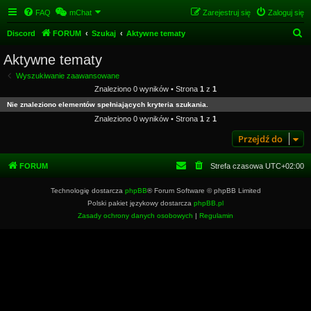
FAQ
mChat
Zarejestruj się
Zaloguj się
S
Discord
FORUM
Szukaj
Aktywne tematy
z
Aktywne tematy
u
Wyszukiwanie zaawansowane
k
Znaleziono 0 wyników • Strona
1
z
1
a
Nie znaleziono elementów spełniających kryteria szukania.
j
Znaleziono 0 wyników • Strona
1
z
1
Przejdź do
FORUM
Strefa czasowa
UTC+02:00
Technologię dostarcza
phpBB
® Forum Software © phpBB Limited
Polski pakiet językowy dostarcza
phpBB.pl
Zasady ochrony danych osobowych
|
Regulamin