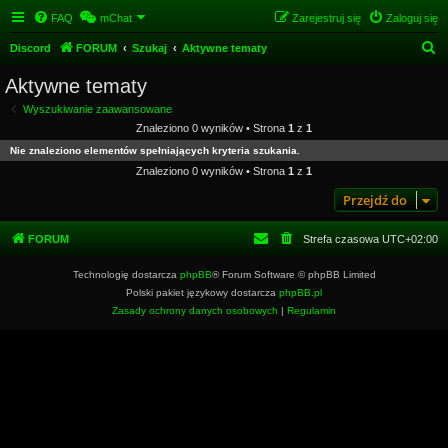
FAQ
mChat
Zarejestruj się
Zaloguj się
S
Discord
FORUM
Szukaj
Aktywne tematy
z
Aktywne tematy
u
Wyszukiwanie zaawansowane
k
Znaleziono 0 wyników • Strona
1
z
1
a
Nie znaleziono elementów spełniających kryteria szukania.
j
Znaleziono 0 wyników • Strona
1
z
1
Przejdź do
FORUM
Strefa czasowa
UTC+02:00
Technologię dostarcza
phpBB
® Forum Software © phpBB Limited
Polski pakiet językowy dostarcza
phpBB.pl
Zasady ochrony danych osobowych
|
Regulamin