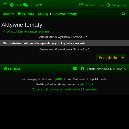
FAQ
mChat
Zarejestruj się
Zaloguj się
S
Discord
FORUM
Szukaj
Aktywne tematy
z
Aktywne tematy
u
Wyszukiwanie zaawansowane
k
Znaleziono 0 wyników • Strona
1
z
1
a
Nie znaleziono elementów spełniających kryteria szukania.
j
Znaleziono 0 wyników • Strona
1
z
1
Przejdź do
FORUM
Strefa czasowa
UTC+02:00
Technologię dostarcza
phpBB
® Forum Software © phpBB Limited
Polski pakiet językowy dostarcza
phpBB.pl
Zasady ochrony danych osobowych
|
Regulamin