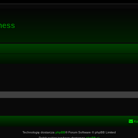
ness
Ko
Technologię dostarcza
phpBB
® Forum Software © phpBB Limited
Polski pakiet językowy dostarcza
phpBB.pl