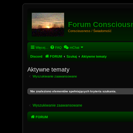
Forum Conscious
Consciousness / Świadomość
Więcej…
FAQ
mChat
Discord
FORUM
Szukaj
Aktywne tematy
Aktywne tematy
Wyszukiwanie zaawansowane
Nie znaleziono elementów spełniających kryteria szukania.
Wyszukiwanie zaawansowane
FORUM