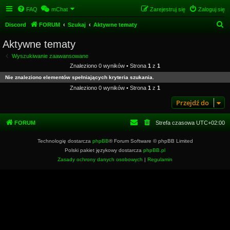
FAQ
mChat
Zarejestruj się
Zaloguj się
S
Discord
FORUM
Szukaj
Aktywne tematy
z
Aktywne tematy
u
Wyszukiwanie zaawansowane
k
Znaleziono 0 wyników • Strona
1
z
1
a
Nie znaleziono elementów spełniających kryteria szukania.
j
Znaleziono 0 wyników • Strona
1
z
1
Przejdź do
FORUM
Strefa czasowa
UTC+02:00
Technologię dostarcza
phpBB
® Forum Software © phpBB Limited
Polski pakiet językowy dostarcza
phpBB.pl
Zasady ochrony danych osobowych
|
Regulamin