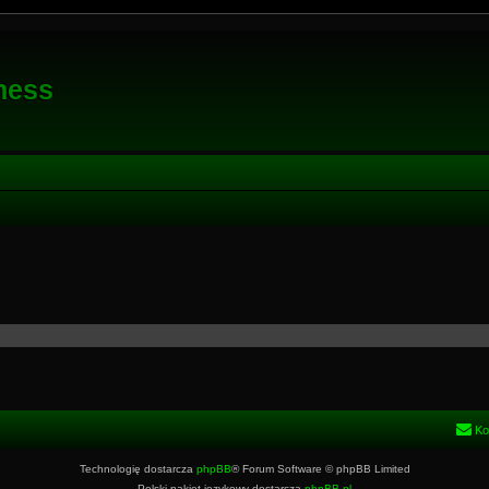
ness
Ko
Technologię dostarcza
phpBB
® Forum Software © phpBB Limited
Polski pakiet językowy dostarcza
phpBB.pl