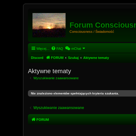
Forum Conscious
Consciousness / Świadomość
Więcej…
FAQ
mChat
Discord
FORUM
Szukaj
Aktywne tematy
Aktywne tematy
Wyszukiwanie zaawansowane
Nie znaleziono elementów spełniających kryteria szukania.
Wyszukiwanie zaawansowane
FORUM