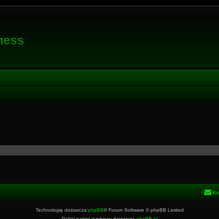
ness
Ko
Technologię dostarcza
phpBB
® Forum Software © phpBB Limited
Polski pakiet językowy dostarcza
phpBB.pl