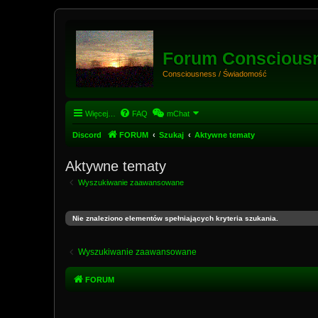
Forum Conscious
Consciousness / Świadomość
Więcej…
FAQ
mChat
Discord
FORUM
Szukaj
Aktywne tematy
Aktywne tematy
Wyszukiwanie zaawansowane
Nie znaleziono elementów spełniających kryteria szukania.
Wyszukiwanie zaawansowane
FORUM