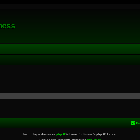
ness
Ko
Technologię dostarcza
phpBB
® Forum Software © phpBB Limited
Polski pakiet językowy dostarcza
phpBB.pl