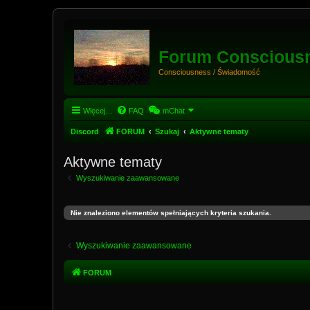
Forum Conscious
Consciousness / Świadomość
Więcej…
FAQ
mChat
Discord
FORUM
Szukaj
Aktywne tematy
Aktywne tematy
Wyszukiwanie zaawansowane
Nie znaleziono elementów spełniających kryteria szukania.
Wyszukiwanie zaawansowane
FORUM