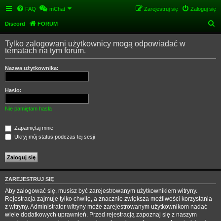
FAQ
mChat
Zarejestruj się
Zaloguj się
S
Discord
FORUM
z
Tylko zalogowani użytkownicy mogą odpowiadać w
u
tematach na tym forum.
k
Nazwa użytkownika:
a
j
Hasło:
Nie pamiętam hasła
Zapamiętaj mnie
Ukryj mój status podczas tej sesji
ZAREJESTRUJ SIĘ
Aby zalogować się, musisz być zarejestrowanym użytkownikiem witryny.
Rejestracja zajmuje tylko chwilę, a znacznie zwiększa możliwości korzystania
z witryny. Administrator witryny może zarejestrowanym użytkownikom nadać
wiele dodatkowych uprawnień. Przed rejestracją zapoznaj się z naszym