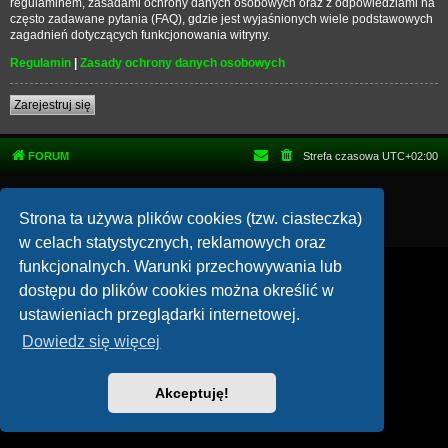
regulaminem, zasadami ochrony danych osobowych oraz z odpowiedziami na
często zadawane pytania (FAQ), gdzie jest wyjaśnionych wiele podstawowych
zagadnień dotyczących funkcjonowania witryny.
Regulamin
|
Zasady ochrony danych osobowych
Zarejestruj się
FORUM
Strefa czasowa
UTC+02:00
Technologię dostarcza
phpBB
® Forum Software © phpBB Limited
Polski pakiet językowy dostarcza
phpBB.pl
Strona ta używa plików cookies (tzw. ciasteczka)
Zasady ochrony danych osobowych
|
Regulamin
w celach statystycznych, reklamowych oraz
funkcjonalnych. Warunki przechowywania lub
dostępu do plików cookies można określić w
ustawieniach przeglądarki internetowej.
Dowiedz się więcej
Akceptuję!