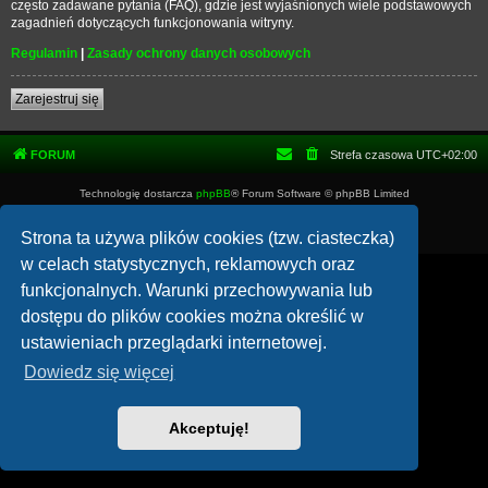
często zadawane pytania (FAQ), gdzie jest wyjaśnionych wiele podstawowych
zagadnień dotyczących funkcjonowania witryny.
Regulamin
|
Zasady ochrony danych osobowych
Zarejestruj się
FORUM
Strefa czasowa
UTC+02:00
Technologię dostarcza
phpBB
® Forum Software © phpBB Limited
Polski pakiet językowy dostarcza
phpBB.pl
Zasady ochrony danych osobowych
|
Regulamin
Strona ta używa plików cookies (tzw. ciasteczka)
w celach statystycznych, reklamowych oraz
funkcjonalnych. Warunki przechowywania lub
dostępu do plików cookies można określić w
ustawieniach przeglądarki internetowej.
Dowiedz się więcej
Akceptuję!