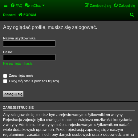
FAQ
mChat
Zarejestruj się
Zaloguj się
S
Discord
FORUM
z
Aby oglądać profile, musisz się zalogować.
u
k
Nazwa użytkownika:
a
j
Hasło:
Nie pamiętam hasła
Zapamiętaj mnie
Ukryj mój status podczas tej sesji
ZAREJESTRUJ SIĘ
Aby zalogować się, musisz być zarejestrowanym użytkownikiem witryny.
Rejestracja zajmuje tylko chwilę, a znacznie zwiększa możliwości korzystania
z witryny. Administrator witryny może zarejestrowanym użytkownikom nadać
wiele dodatkowych uprawnień. Przed rejestracją zapoznaj się z naszym
regulaminem, zasadami ochrony danych osobowych oraz z odpowiedziami na