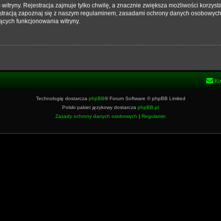
tryny. Rejestracja zajmuje tylko chwilę, a znacznie zwiększa możliwości korzysta
stracją zapoznaj się z naszym regulaminem, zasadami ochrony danych osobowych
ących funkcjonowania witryny.
Ko
Technologię dostarcza
phpBB
® Forum Software © phpBB Limited
Polski pakiet językowy dostarcza
phpBB.pl
Zasady ochrony danych osobowych
|
Regulamin