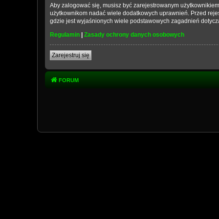
Aby zalogować się, musisz być zarejestrowanym użytkownikiem wi
użytkownikom nadać wiele dodatkowych uprawnień. Przed reje
gdzie jest wyjaśnionych wiele podstawowych zagadnień dotycz
Regulamin
|
Zasady ochrony danych osobowych
Zarejestruj się
FORUM