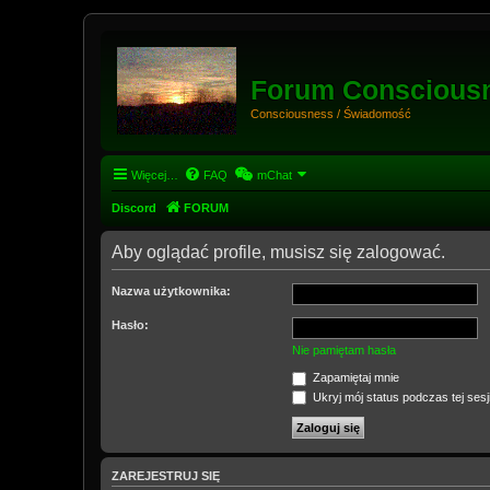
Forum Conscious
Consciousness / Świadomość
Więcej…
FAQ
mChat
Discord
FORUM
Aby oglądać profile, musisz się zalogować.
Nazwa użytkownika:
Hasło:
Nie pamiętam hasła
Zapamiętaj mnie
Ukryj mój status podczas tej sesj
ZAREJESTRUJ SIĘ