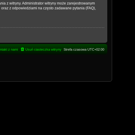
nia z witryny. Administrator witryny może zarejestrowanym
 oraz z odpowiedziami na często zadawane pytania (FAQ),
ntakt z nami
Usuń ciasteczka witryny
Strefa czasowa
UTC+02:00