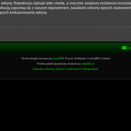
tryny. Rejestracja zajmuje tylko chwilę, a znacznie zwiększa możliwości korzysta
stracją zapoznaj się z naszym regulaminem, zasadami ochrony danych osobowych
ących funkcjonowania witryny.
Ko
Technologię dostarcza
phpBB
® Forum Software © phpBB Limited
Polski pakiet językowy dostarcza
phpBB.pl
Zasady ochrony danych osobowych
|
Regulamin