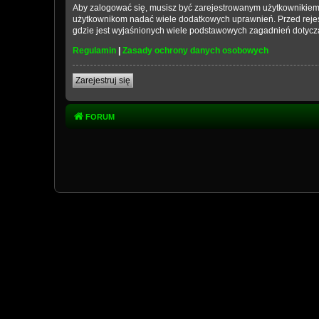
Aby zalogować się, musisz być zarejestrowanym użytkownikiem wi
użytkownikom nadać wiele dodatkowych uprawnień. Przed reje
gdzie jest wyjaśnionych wiele podstawowych zagadnień dotycz
Regulamin
|
Zasady ochrony danych osobowych
Zarejestruj się
FORUM