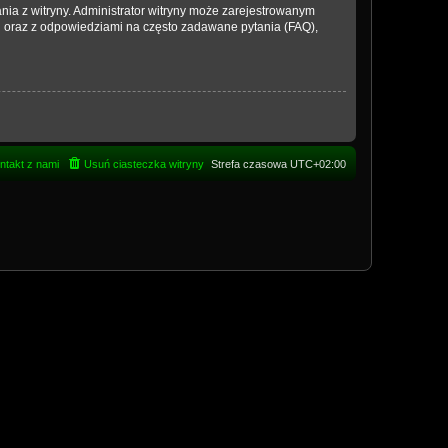
nia z witryny. Administrator witryny może zarejestrowanym
 oraz z odpowiedziami na często zadawane pytania (FAQ),
ntakt z nami
Usuń ciasteczka witryny
Strefa czasowa
UTC+02:00