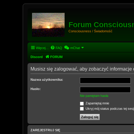
Forum Conscious
Consciousness / Świadomość
Więcej…
FAQ
mChat
Discord
FORUM
Musisz się zalogować, aby zobaczyć informacje 
Nazwa użytkownika:
Hasło:
Nie pamiętam hasła
Zapamiętaj mnie
Ukryj mój status podczas tej sesj
ZAREJESTRUJ SIĘ