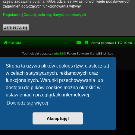
często zadawane pytania (FAQ), gdzie jest wyjaśnionych wiele podstawowych
zagadnień dotyczących funkcjonowania witryny.
Regulamin
|
Zasady ochrony danych osobowych
Zarejestruj się
FORUM
Strefa czasowa
UTC+02:00
Technologię dostarcza
phpBB
® Forum Software © phpBB Limited
Polski pakiet językowy dostarcza
phpBB.pl
Zasady ochrony danych osobowych
|
Regulamin
Strona ta używa plików cookies (tzw. ciasteczka)
w celach statystycznych, reklamowych oraz
funkcjonalnych. Warunki przechowywania lub
dostępu do plików cookies można określić w
ustawieniach przeglądarki internetowej.
Dowiedz się więcej
Akceptuję!