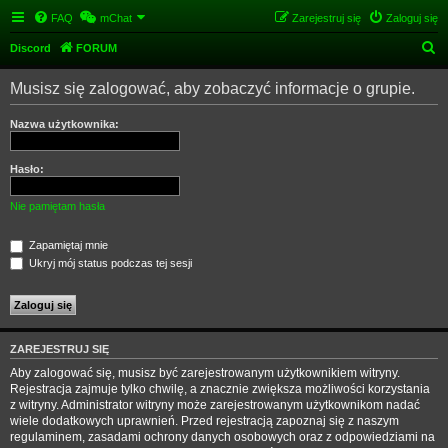
FAQ
mChat
Zarejestruj się
Zaloguj się
S
Discord
FORUM
z
Musisz się zalogować, aby zobaczyć informacje o grupie.
u
k
Nazwa użytkownika:
a
j
Hasło:
Nie pamiętam hasła
Zapamiętaj mnie
Ukryj mój status podczas tej sesji
ZAREJESTRUJ SIĘ
Aby zalogować się, musisz być zarejestrowanym użytkownikiem witryny.
Rejestracja zajmuje tylko chwilę, a znacznie zwiększa możliwości korzystania
z witryny. Administrator witryny może zarejestrowanym użytkownikom nadać
wiele dodatkowych uprawnień. Przed rejestracją zapoznaj się z naszym
regulaminem, zasadami ochrony danych osobowych oraz z odpowiedziami na