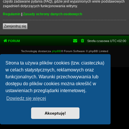
często zadawane pytania (FAQ), gdzie jest wyjaśnionych wiele podstawowych
zagadnień dotyczących funkcjonowania witryny.
Regulamin
|
Zasady ochrony danych osobowych
Zarejestruj się
FORUM
Strefa czasowa
UTC+02:00
Technologię dostarcza
phpBB
® Forum Software © phpBB Limited
Polski pakiet językowy dostarcza
phpBB.pl
Zasady ochrony danych osobowych
|
Regulamin
Strona ta używa plików cookies (tzw. ciasteczka)
w celach statystycznych, reklamowych oraz
funkcjonalnych. Warunki przechowywania lub
dostępu do plików cookies można określić w
ustawieniach przeglądarki internetowej.
Dowiedz się więcej
Akceptuję!