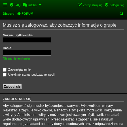
FAQ
mChat
Zarejestruj się
Zaloguj się
S
Discord
FORUM
z
Musisz się zalogować, aby zobaczyć informacje o grupie.
u
k
Nazwa użytkownika:
a
j
Hasło:
Nie pamiętam hasła
Zapamiętaj mnie
Ukryj mój status podczas tej sesji
ZAREJESTRUJ SIĘ
Aby zalogować się, musisz być zarejestrowanym użytkownikiem witryny.
Rejestracja zajmuje tylko chwilę, a znacznie zwiększa możliwości korzystania
z witryny. Administrator witryny może zarejestrowanym użytkownikom nadać
wiele dodatkowych uprawnień. Przed rejestracją zapoznaj się z naszym
regulaminem, zasadami ochrony danych osobowych oraz z odpowiedziami na