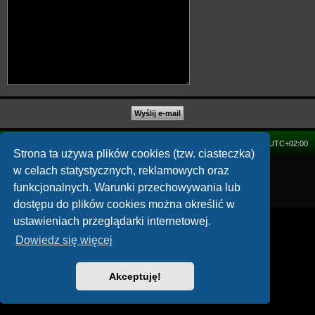
FORUM
Strefa czasowa
UTC+02:00
Strona ta używa plików cookies (tzw. ciasteczka)
w celach statystycznych, reklamowych oraz
Technologię dostarcza
phpBB
® Forum Software © phpBB Limited
Polski pakiet językowy dostarcza
phpBB.pl
funkcjonalnych. Warunki przechowywania lub
Zasady ochrony danych osobowych
|
Regulamin
dostępu do plików cookies można określić w
ustawieniach przeglądarki internetowej.
Dowiedz się więcej
Akceptuję!