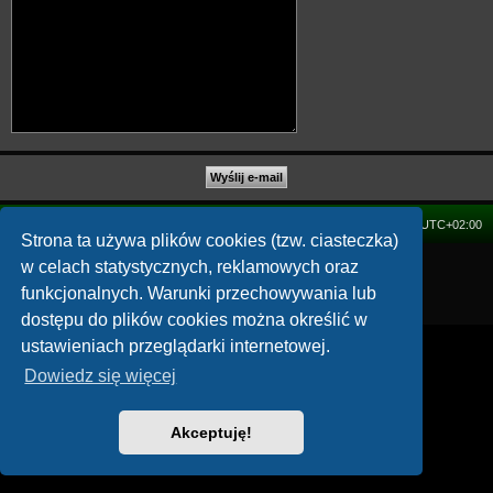
FORUM
Strefa czasowa
UTC+02:00
Strona ta używa plików cookies (tzw. ciasteczka)
w celach statystycznych, reklamowych oraz
Technologię dostarcza
phpBB
® Forum Software © phpBB Limited
Polski pakiet językowy dostarcza
phpBB.pl
funkcjonalnych. Warunki przechowywania lub
Zasady ochrony danych osobowych
|
Regulamin
dostępu do plików cookies można określić w
ustawieniach przeglądarki internetowej.
Dowiedz się więcej
Akceptuję!