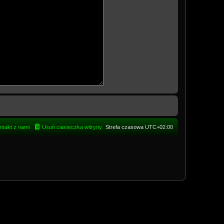
ntakt z nami
Usuń ciasteczka witryny
Strefa czasowa
UTC+02:00