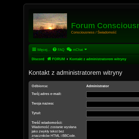
Forum Conscious
Consciousness / Świadomość
Więcej…
FAQ
mChat
Discord
FORUM
Kontakt z administratorem witryny
Kontakt z administratorem witryny
Odbiorca:
Administrator
Twój adres e-mail:
Twoja nazwa:
Tytuł:
Treść wiadomości:
Wiadomość zostanie wysłana
jako zwykły tekst bez
znaczników HTML i BBCode.