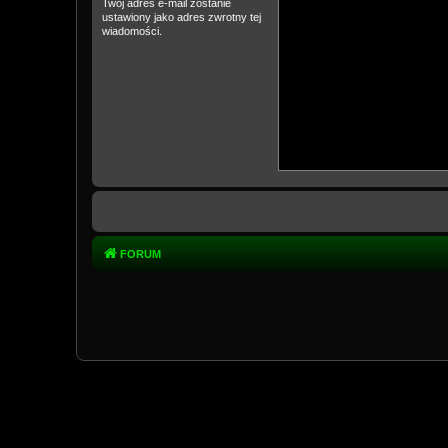
Twój adres e-mail zostanie
ustawiony jako adres zwrotny tej
wiadomości.
FORUM