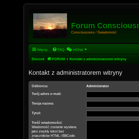
Forum Conscious
Consciousness / Świadomość
Więcej…
FAQ
mChat
Discord
FORUM
Kontakt z administratorem witryny
Kontakt z administratorem witryny
Odbiorca:
Administrator
Twój adres e-mail:
Twoja nazwa:
Tytuł:
Treść wiadomości:
Wiadomość zostanie wysłana
jako zwykły tekst bez
znaczników HTML i BBCode.