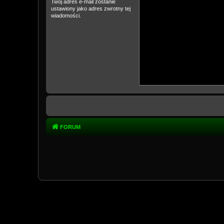
Twój adres e-mail zostanie
ustawiony jako adres zwrotny tej
wiadomości.
FORUM