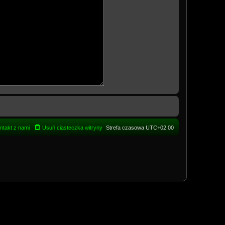
ntakt z nami
Usuń ciasteczka witryny
Strefa czasowa
UTC+02:00