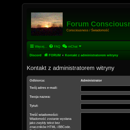
Forum Conscious
Consciousness / Świadomość
Więcej…
FAQ
mChat
Discord
FORUM
Kontakt z administratorem witryny
Kontakt z administratorem witryny
Odbiorca:
Administrator
Twój adres e-mail:
Twoja nazwa:
Tytuł:
Treść wiadomości:
Wiadomość zostanie wysłana
jako zwykły tekst bez
znaczników HTML i BBCode.