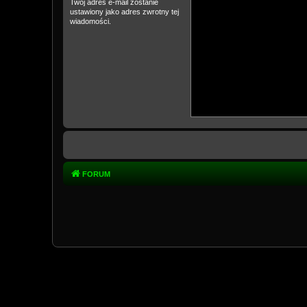
Twój adres e-mail zostanie
ustawiony jako adres zwrotny tej
wiadomości.
FORUM