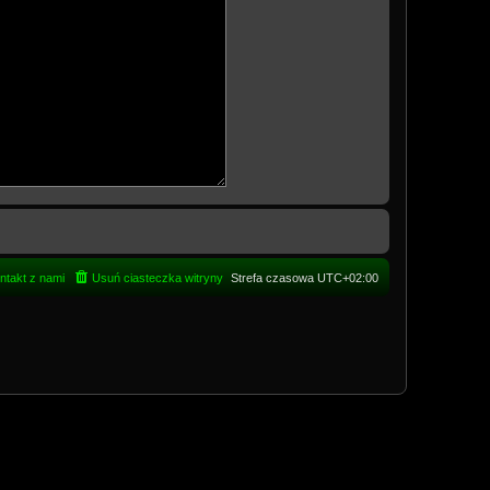
ntakt z nami
Usuń ciasteczka witryny
Strefa czasowa
UTC+02:00