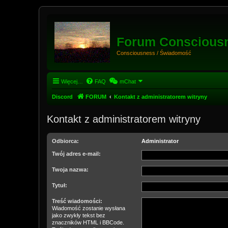
Forum Conscious
Consciousness / Świadomość
Więcej…
FAQ
mChat
Discord
FORUM
Kontakt z administratorem witryny
Kontakt z administratorem witryny
Odbiorca:
Administrator
Twój adres e-mail:
Twoja nazwa:
Tytuł:
Treść wiadomości:
Wiadomość zostanie wysłana
jako zwykły tekst bez
znaczników HTML i BBCode.