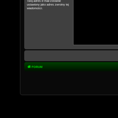
Twój adres e-mail zostanie
ustawiony jako adres zwrotny tej
wiadomości.
FORUM