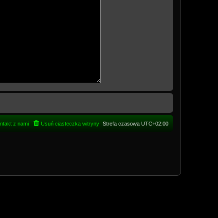
ntakt z nami
Usuń ciasteczka witryny
Strefa czasowa
UTC+02:00