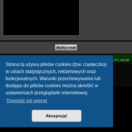
FORUM
Strefa czasowa
UTC+02:00
Strona ta używa plików cookies (tzw. ciasteczka)
w celach statystycznych, reklamowych oraz
Technologię dostarcza
phpBB
® Forum Software © phpBB Limited
Polski pakiet językowy dostarcza
phpBB.pl
funkcjonalnych. Warunki przechowywania lub
Zasady ochrony danych osobowych
|
Regulamin
dostępu do plików cookies można określić w
ustawieniach przeglądarki internetowej.
Dowiedz się więcej
Akceptuję!