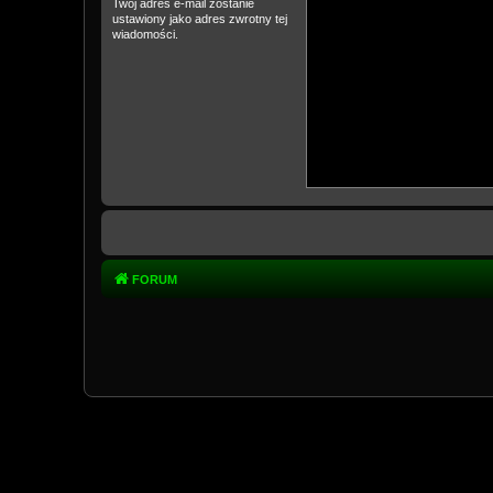
Twój adres e-mail zostanie
ustawiony jako adres zwrotny tej
wiadomości.
FORUM