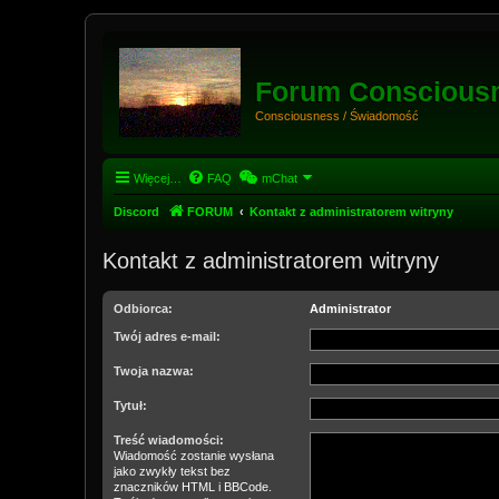
Forum Conscious
Consciousness / Świadomość
Więcej…
FAQ
mChat
Discord
FORUM
Kontakt z administratorem witryny
Kontakt z administratorem witryny
Odbiorca:
Administrator
Twój adres e-mail:
Twoja nazwa:
Tytuł:
Treść wiadomości:
Wiadomość zostanie wysłana
jako zwykły tekst bez
znaczników HTML i BBCode.