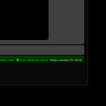
ntakt z nami
Usuń ciasteczka witryny
Strefa czasowa
UTC+02:00