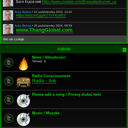
Вася Кєдов нвм
Https://www.youtube.com/@vasyakedovnvm_ua
Artur Bylina
•
22 października 2023, 13:24
Https://discord.gg/m7TvYXuM5Y
Artur Bylina
•
20 października 2024, 08:59
www.ThangGlobal.com
Nikt nie czatuje.
FORUM
News / Aktualności
Tematy:
1
Radio Consciousness
Radio - link
Please add a song / Proszę dodać twór
Music / Muzyka