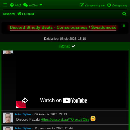
FAQ
mChat
Zarejestruj się
Zaloguj się
S
Discord
FORUM
z
Discord Strictly Beats - Consciousness / Świadomość
u
k
Dzisiaj jest 06 sie 2026, 15:10
a
Artur Bylina
•
14 maja 2020, 21:42
mChat
j
Artur Bylina
•
06 kwietnia 2023, 22:13
Discord Paczki
Https://discord.gg/YQrpxu7QBs
Artur Bylina
•
11 października 2023, 20:44