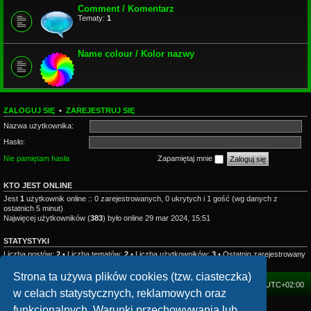
Comment / Komentarz
Tematy:
1
Name colour / Kolor nazwy
ZALOGUJ SIĘ
•
ZAREJESTRUJ SIĘ
Nazwa użytkownika:
Hasło:
Nie pamiętam hasła
Zapamiętaj mnie
KTO JEST ONLINE
Jest
1
użytkownik online :: 0 zarejestrowanych, 0 ukrytych i 1 gość (wg danych z
ostatnich 5 minut)
Najwięcej użytkowników (
383
) było online 29 mar 2024, 15:51
STATYSTYKI
Liczba postów:
2
• Liczba tematów:
2
• Liczba użytkowników:
3
• Ostatnio zarejestrowany
użytkownik:
mhzesent
Strona ta używa plików cookies (tzw. ciasteczka)
FORUM
Strefa czasowa
UTC+02:00
w celach statystycznych, reklamowych oraz
funkcjonalnych. Warunki przechowywania lub
Technologię dostarcza
phpBB
® Forum Software © phpBB Limited