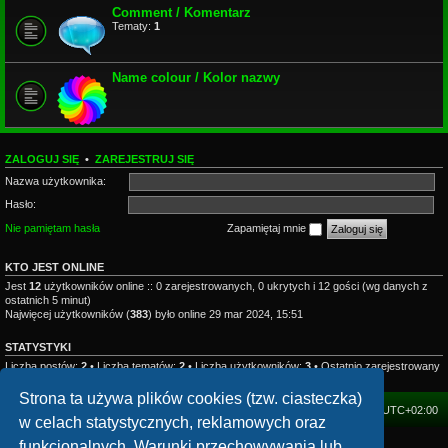
Comment / Komentarz
Tematy:
1
Name colour / Kolor nazwy
ZALOGUJ SIĘ
•
ZAREJESTRUJ SIĘ
Nazwa użytkownika:
Hasło:
Nie pamiętam hasła
Zapamiętaj mnie
KTO JEST ONLINE
Jest
12
użytkowników online :: 0 zarejestrowanych, 0 ukrytych i 12 gości (wg danych z
ostatnich 5 minut)
Najwięcej użytkowników (
383
) było online 29 mar 2024, 15:51
STATYSTYKI
Liczba postów:
2
• Liczba tematów:
2
• Liczba użytkowników:
3
• Ostatnio zarejestrowany
użytkownik:
mhzesent
Strona ta używa plików cookies (tzw. ciasteczka)
FORUM
Strefa czasowa
UTC+02:00
w celach statystycznych, reklamowych oraz
funkcjonalnych. Warunki przechowywania lub
Technologię dostarcza
phpBB
® Forum Software © phpBB Limited