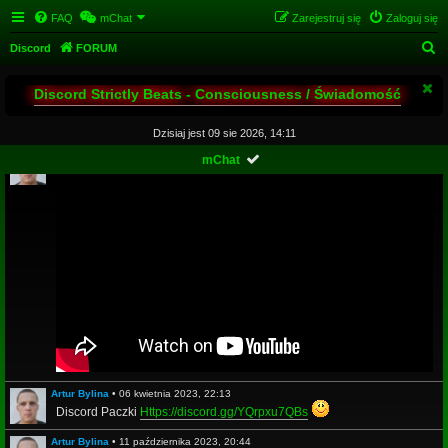
FAQ
mChat
Zarejestruj się
Zaloguj się
S
Discord
FORUM
z
Discord Strictly Beats - Consciousness / Świadomość
u
k
Dzisiaj jest 09 sie 2026, 14:11
a
Artur Bylina
•
14 maja 2020, 21:42
mChat
j
Artur Bylina
•
06 kwietnia 2023, 22:13
Discord Paczki
Https://discord.gg/YQrpxu7QBs
Artur Bylina
•
11 października 2023, 20:44