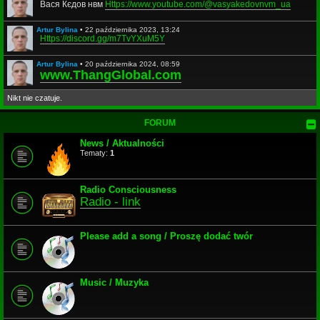
Вася Кєдов нвм
Https://www.youtube.com/@vasyakedovnvm_ua
Artur Bylina
•
22 października 2023, 13:24
Https://discord.gg/m7TvYXuM5Y
Artur Bylina
•
20 października 2024, 08:59
www.ThangGlobal.com
Nikt nie czatuje.
FORUM
News / Aktualności
Tematy:
1
Radio Consciousness
Radio - link
Please add a song / Proszę dodać twór
Music / Muzyka