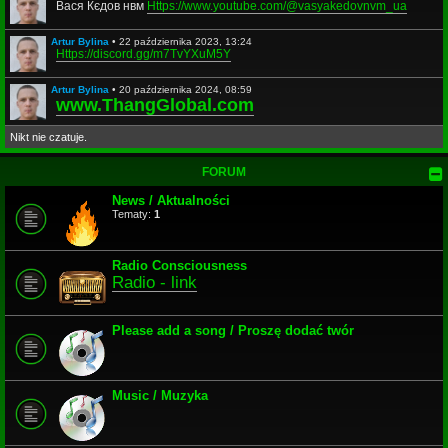
Вася Кєдов нвм
Https://www.youtube.com/@vasyakedovnvm_ua
Artur Bylina
•
22 października 2023, 13:24
Https://discord.gg/m7TvYXuM5Y
Artur Bylina
•
20 października 2024, 08:59
www.ThangGlobal.com
Nikt nie czatuje.
FORUM
News / Aktualności
Tematy:
1
Radio Consciousness
Radio - link
Please add a song / Proszę dodać twór
Music / Muzyka