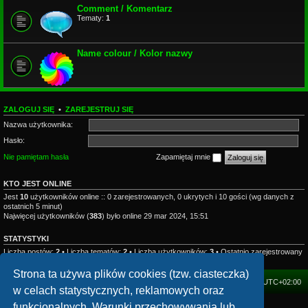
Comment / Komentarz
Tematy:
1
Name colour / Kolor nazwy
ZALOGUJ SIĘ
•
ZAREJESTRUJ SIĘ
Nazwa użytkownika:
Hasło:
Nie pamiętam hasła
Zapamiętaj mnie
KTO JEST ONLINE
Jest
10
użytkowników online :: 0 zarejestrowanych, 0 ukrytych i 10 gości (wg danych z
ostatnich 5 minut)
Najwięcej użytkowników (
383
) było online 29 mar 2024, 15:51
STATYSTYKI
Liczba postów:
2
• Liczba tematów:
2
• Liczba użytkowników:
3
• Ostatnio zarejestrowany
użytkownik:
mhzesent
Strona ta używa plików cookies (tzw. ciasteczka)
FORUM
Strefa czasowa
UTC+02:00
w celach statystycznych, reklamowych oraz
funkcjonalnych. Warunki przechowywania lub
Technologię dostarcza
phpBB
® Forum Software © phpBB Limited