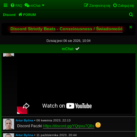
FAQ
mChat
Zarejestruj się
Zaloguj się
S
Discord
FORUM
z
Discord Strictly Beats - Consciousness / Świadomość
u
k
Dzisiaj jest 06 sie 2026, 10:04
a
Artur Bylina
•
14 maja 2020, 21:42
mChat
j
Artur Bylina
•
06 kwietnia 2023, 22:13
Discord Paczki
Https://discord.gg/YQrpxu7QBs
Artur Bylina
•
11 października 2023, 20:44