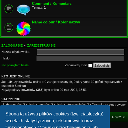
Comment / Komentarz
Tematy:
1
Name colour / Kolor nazwy
ZALOGUJ SIĘ
•
ZAREJESTRUJ SIĘ
Nazwa użytkownika:
Hasło:
Nie pamiętam hasła
Zapamiętaj mnie
KTO JEST ONLINE
Jest
19
użytkowników online :: 0 zarejestrowanych, 0 ukrytych i 19 gości (wg danych z
ostatnich 5 minut)
Najwięcej użytkowników (
383
) było online 29 mar 2024, 15:51
STATYSTYKI
Liczba postów:
2
• Liczba tematów:
2
• Liczba użytkowników:
3
• Ostatnio zarejestrowany
użytkownik:
mhzesent
Strona ta używa plików cookies (tzw. ciasteczka)
FORUM
Strefa czasowa
UTC+02:00
w celach statystycznych, reklamowych oraz
funkcjonalnych. Warunki przechowywania lub
Technologię dostarcza
phpBB
® Forum Software © phpBB Limited