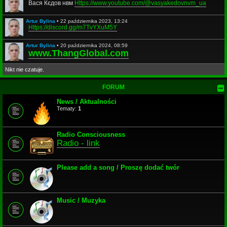
Вася Кєдов нвм
Https://www.youtube.com/@vasyakedovnvm_ua
Artur Bylina
•
22 października 2023, 13:24
Https://discord.gg/m7TvYXuM5Y
Artur Bylina
•
20 października 2024, 08:59
www.ThangGlobal.com
Nikt nie czatuje.
FORUM
News / Aktualności
Tematy:
1
Radio Consciousness
Radio - link
Please add a song / Proszę dodać twór
Music / Muzyka