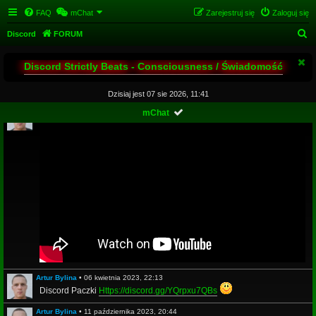
FAQ
mChat
Zarejestruj się
Zaloguj się
S
Discord
FORUM
z
Discord Strictly Beats - Consciousness / Świadomość
u
k
Dzisiaj jest 07 sie 2026, 11:41
a
Artur Bylina
•
14 maja 2020, 21:42
mChat
j
Artur Bylina
•
06 kwietnia 2023, 22:13
Discord Paczki
Https://discord.gg/YQrpxu7QBs
Artur Bylina
•
11 października 2023, 20:44