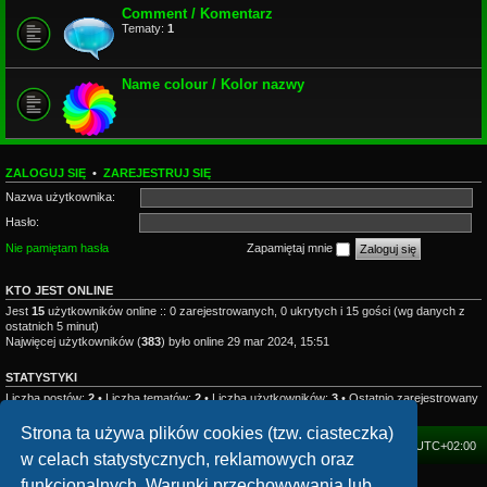
Comment / Komentarz
Tematy:
1
Name colour / Kolor nazwy
ZALOGUJ SIĘ
•
ZAREJESTRUJ SIĘ
Nazwa użytkownika:
Hasło:
Nie pamiętam hasła
Zapamiętaj mnie
KTO JEST ONLINE
Jest
15
użytkowników online :: 0 zarejestrowanych, 0 ukrytych i 15 gości (wg danych z
ostatnich 5 minut)
Najwięcej użytkowników (
383
) było online 29 mar 2024, 15:51
STATYSTYKI
Liczba postów:
2
• Liczba tematów:
2
• Liczba użytkowników:
3
• Ostatnio zarejestrowany
użytkownik:
mhzesent
Strona ta używa plików cookies (tzw. ciasteczka)
FORUM
Strefa czasowa
UTC+02:00
w celach statystycznych, reklamowych oraz
funkcjonalnych. Warunki przechowywania lub
Technologię dostarcza
phpBB
® Forum Software © phpBB Limited