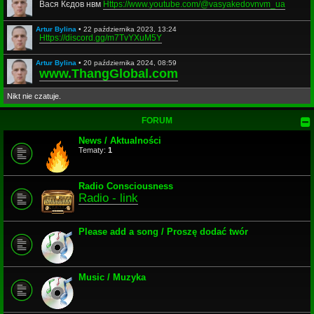
Вася Кєдов нвм
Https://www.youtube.com/@vasyakedovnvm_ua
Artur Bylina
•
22 października 2023, 13:24
Https://discord.gg/m7TvYXuM5Y
Artur Bylina
•
20 października 2024, 08:59
www.ThangGlobal.com
Nikt nie czatuje.
FORUM
News / Aktualności
Tematy:
1
Radio Consciousness
Radio - link
Please add a song / Proszę dodać twór
Music / Muzyka