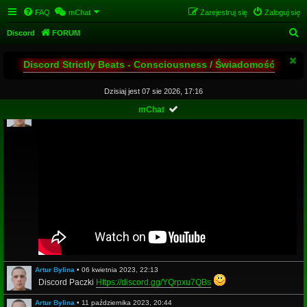
FAQ
mChat
Zarejestruj się
Zaloguj się
S
Discord
FORUM
z
Discord Strictly Beats - Consciousness / Świadomość
u
k
Dzisiaj jest 07 sie 2026, 17:16
a
Artur Bylina
•
14 maja 2020, 21:42
mChat
j
Artur Bylina
•
06 kwietnia 2023, 22:13
Discord Paczki
Https://discord.gg/YQrpxu7QBs
Artur Bylina
•
11 października 2023, 20:44