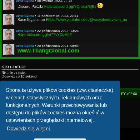
Artur Bylina
•
06 kwietnia 2023, 22:13
Discord Paczki
Https://discord.gg/YQrpxu7QBs
Artur Bylina
•
11 października 2023, 20:44
Вася Кєдов нвм
Https://www.youtube.com/@vasyakedovnvm_ua
Artur Bylina
•
22 października 2023, 13:24
Https://discord.gg/m7TvYXuM5Y
Artur Bylina
•
20 października 2024, 08:59
www.ThangGlobal.com
KTO CZATUJE
Nikt nie czatuje.
Odśwież co
10
sekund
Legenda – kolory grup:
Administratorzy
,
Moderators
,
VIPs
,
Friends
Strona ta używa plików cookies (tzw. ciasteczka)
FORUM
Strefa czasowa
UTC+02:00
w celach statystycznych, reklamowych oraz
funkcjonalnych. Warunki przechowywania lub
Technologię dostarcza
phpBB
® Forum Software © phpBB Limited
Polski pakiet językowy dostarcza
phpBB.pl
dostępu do plików cookies można określić w
mChat © autor:
kasimi
ustawieniach przeglądarki internetowej.
Zasady ochrony danych osobowych
|
Regulamin
Dowiedz się więcej