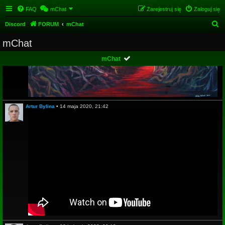
FAQ
mChat
Zarejestruj się
Zaloguj się
S
Discord
FORUM
mChat
z
mChat
u
mChat
k
a
j
Artur Bylina
•
14 maja 2020, 21:42