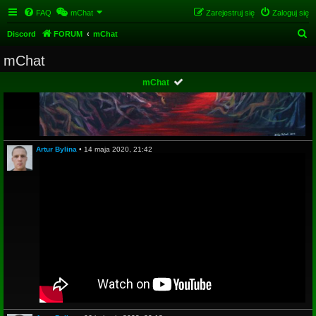
FAQ
mChat
Zarejestruj się
Zaloguj się
S
Discord
FORUM
mChat
z
mChat
u
mChat
k
a
j
Artur Bylina
•
14 maja 2020, 21:42