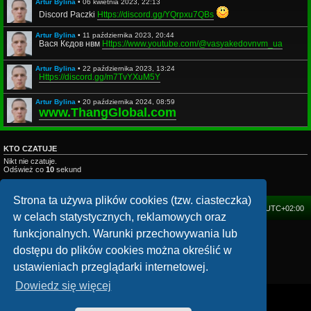
Artur Bylina
•
06 kwietnia 2023, 22:13
Discord Paczki
Https://discord.gg/YQrpxu7QBs
Artur Bylina
•
11 października 2023, 20:44
Вася Кєдов нвм
Https://www.youtube.com/@vasyakedovnvm_ua
Artur Bylina
•
22 października 2023, 13:24
Https://discord.gg/m7TvYXuM5Y
Artur Bylina
•
20 października 2024, 08:59
www.ThangGlobal.com
KTO CZATUJE
Nikt nie czatuje.
Odśwież co
10
sekund
Legenda – kolory grup:
Administratorzy
,
Moderators
,
VIPs
,
Friends
Strona ta używa plików cookies (tzw. ciasteczka)
FORUM
Strefa czasowa
UTC+02:00
w celach statystycznych, reklamowych oraz
funkcjonalnych. Warunki przechowywania lub
Technologię dostarcza
phpBB
® Forum Software © phpBB Limited
Polski pakiet językowy dostarcza
phpBB.pl
dostępu do plików cookies można określić w
mChat © autor:
kasimi
ustawieniach przeglądarki internetowej.
Zasady ochrony danych osobowych
|
Regulamin
Dowiedz się więcej