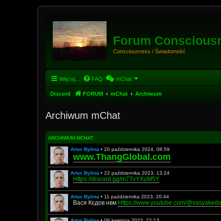
Forum Conscious
Consciousness / Świadomość
Więcej…
FAQ
mChat
Discord
FORUM
mChat
Archiwum
Archiwum mChat
ARCHIWUM MCHAT
Artur Bylina
•
20 października 2024, 08:59
www.ThangGlobal.com
Artur Bylina
•
22 października 2023, 13:24
Https://discord.gg/m7TvYXuM5Y
Artur Bylina
•
11 października 2023, 20:44
Вася Кєдов нвм
Https://www.youtube.com/@vasyake
Artur Bylina
•
06 kwietnia 2023, 22:13