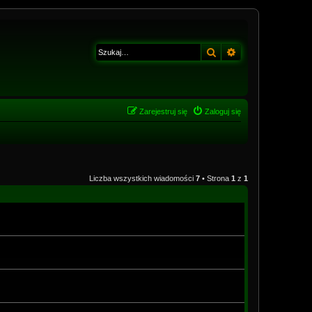
Szukaj
Wyszukiwanie z
Zarejestruj się
Zaloguj się
Liczba wszystkich wiadomości
7
• Strona
1
z
1