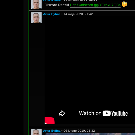
Discord Paczki
Https://discord.gg/YQrpxu7QBs
Artur Bylina
•
14 maja 2020, 21:42
Artur Bylina
•
06 lutego 2019, 23:32