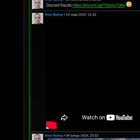
Discord Paczki
Https://discord.gg/YQrpxu7QBs
Artur Bylina
•
14 maja 2020, 21:42
Artur Bylina
•
06 lutego 2019, 23:32