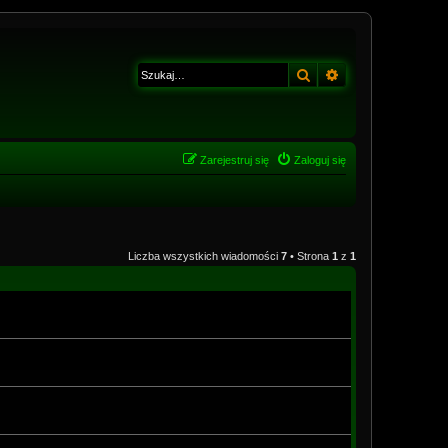
Szukaj
Wyszukiwanie z
Zarejestruj się
Zaloguj się
Liczba wszystkich wiadomości
7
• Strona
1
z
1