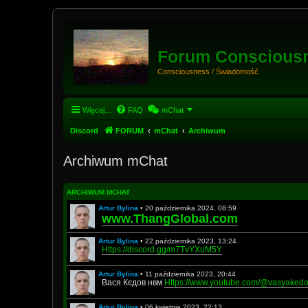
Forum Conscious
Consciousness / Świadomość
Więcej…
FAQ
mChat
Discord
FORUM
mChat
Archiwum
Archiwum mChat
ARCHIWUM MCHAT
Artur Bylina
•
20 października 2024, 08:59
www.ThangGlobal.com
Artur Bylina
•
22 października 2023, 13:24
Https://discord.gg/m7TvYXuM5Y
Artur Bylina
•
11 października 2023, 20:44
Вася Кєдов нвм
Https://www.youtube.com/@vasyake
Artur Bylina
•
06 kwietnia 2023, 22:13