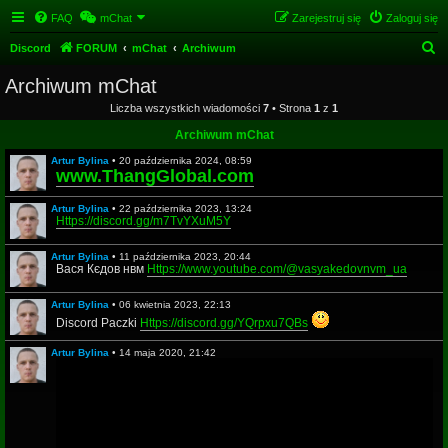
FAQ
mChat
Zarejestruj się
Zaloguj się
S
Discord
FORUM
mChat
Archiwum
z
Archiwum mChat
u
Liczba wszystkich wiadomości
7
• Strona
1
z
1
k
Archiwum mChat
a
Artur Bylina
•
20 października 2024, 08:59
j
www.ThangGlobal.com
Artur Bylina
•
22 października 2023, 13:24
Https://discord.gg/m7TvYXuM5Y
Artur Bylina
•
11 października 2023, 20:44
Вася Кєдов нвм
Https://www.youtube.com/@vasyakedovnvm_ua
Artur Bylina
•
06 kwietnia 2023, 22:13
Discord Paczki
Https://discord.gg/YQrpxu7QBs
Artur Bylina
•
14 maja 2020, 21:42