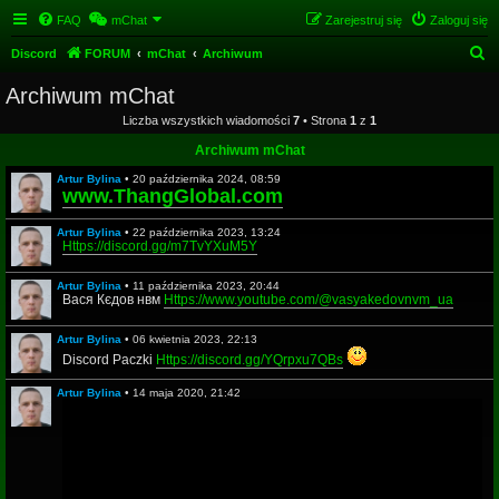
FAQ
mChat
Zarejestruj się
Zaloguj się
S
Discord
FORUM
mChat
Archiwum
z
Archiwum mChat
u
Liczba wszystkich wiadomości
7
• Strona
1
z
1
k
Archiwum mChat
a
Artur Bylina
•
20 października 2024, 08:59
j
www.ThangGlobal.com
Artur Bylina
•
22 października 2023, 13:24
Https://discord.gg/m7TvYXuM5Y
Artur Bylina
•
11 października 2023, 20:44
Вася Кєдов нвм
Https://www.youtube.com/@vasyakedovnvm_ua
Artur Bylina
•
06 kwietnia 2023, 22:13
Discord Paczki
Https://discord.gg/YQrpxu7QBs
Artur Bylina
•
14 maja 2020, 21:42