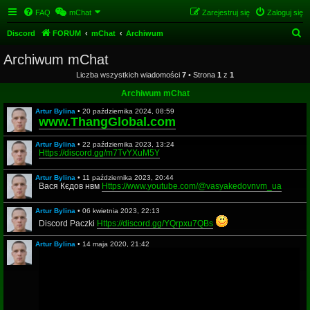
FAQ
mChat
Zarejestruj się
Zaloguj się
S
Discord
FORUM
mChat
Archiwum
z
Archiwum mChat
u
Liczba wszystkich wiadomości
7
• Strona
1
z
1
k
Archiwum mChat
a
Artur Bylina
•
20 października 2024, 08:59
j
www.ThangGlobal.com
Artur Bylina
•
22 października 2023, 13:24
Https://discord.gg/m7TvYXuM5Y
Artur Bylina
•
11 października 2023, 20:44
Вася Кєдов нвм
Https://www.youtube.com/@vasyakedovnvm_ua
Artur Bylina
•
06 kwietnia 2023, 22:13
Discord Paczki
Https://discord.gg/YQrpxu7QBs
Artur Bylina
•
14 maja 2020, 21:42