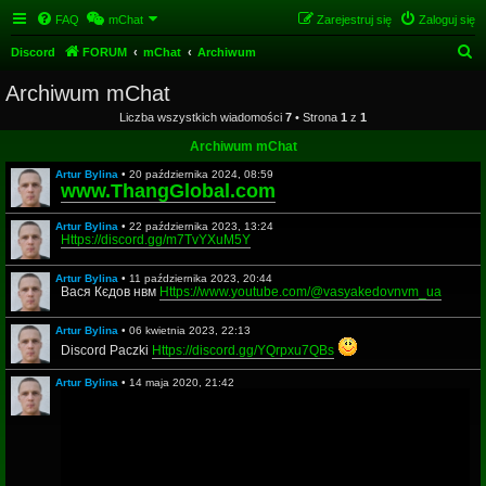
FAQ
mChat
Zarejestruj się
Zaloguj się
S
Discord
FORUM
mChat
Archiwum
z
Archiwum mChat
u
Liczba wszystkich wiadomości
7
• Strona
1
z
1
k
Archiwum mChat
a
Artur Bylina
•
20 października 2024, 08:59
j
www.ThangGlobal.com
Artur Bylina
•
22 października 2023, 13:24
Https://discord.gg/m7TvYXuM5Y
Artur Bylina
•
11 października 2023, 20:44
Вася Кєдов нвм
Https://www.youtube.com/@vasyakedovnvm_ua
Artur Bylina
•
06 kwietnia 2023, 22:13
Discord Paczki
Https://discord.gg/YQrpxu7QBs
Artur Bylina
•
14 maja 2020, 21:42