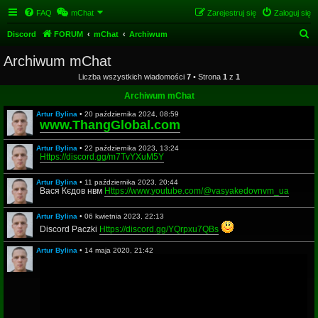
FAQ
mChat
Zarejestruj się
Zaloguj się
S
Discord
FORUM
mChat
Archiwum
z
Archiwum mChat
u
Liczba wszystkich wiadomości
7
• Strona
1
z
1
k
Archiwum mChat
a
Artur Bylina
•
20 października 2024, 08:59
j
www.ThangGlobal.com
Artur Bylina
•
22 października 2023, 13:24
Https://discord.gg/m7TvYXuM5Y
Artur Bylina
•
11 października 2023, 20:44
Вася Кєдов нвм
Https://www.youtube.com/@vasyakedovnvm_ua
Artur Bylina
•
06 kwietnia 2023, 22:13
Discord Paczki
Https://discord.gg/YQrpxu7QBs
Artur Bylina
•
14 maja 2020, 21:42