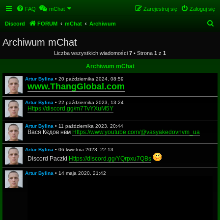
FAQ
mChat
Zarejestruj się
Zaloguj się
S
Discord
FORUM
mChat
Archiwum
z
Archiwum mChat
u
Liczba wszystkich wiadomości
7
• Strona
1
z
1
k
Archiwum mChat
a
Artur Bylina
•
20 października 2024, 08:59
j
www.ThangGlobal.com
Artur Bylina
•
22 października 2023, 13:24
Https://discord.gg/m7TvYXuM5Y
Artur Bylina
•
11 października 2023, 20:44
Вася Кєдов нвм
Https://www.youtube.com/@vasyakedovnvm_ua
Artur Bylina
•
06 kwietnia 2023, 22:13
Discord Paczki
Https://discord.gg/YQrpxu7QBs
Artur Bylina
•
14 maja 2020, 21:42