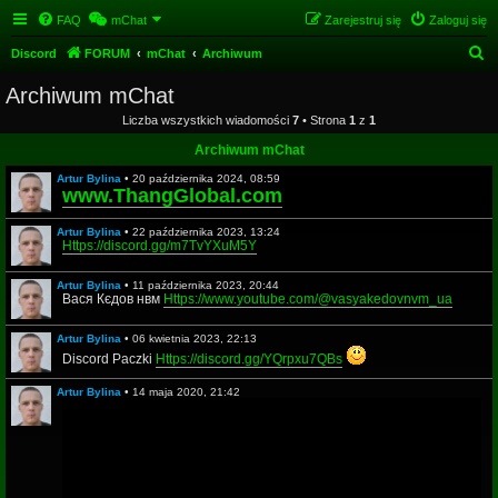
FAQ
mChat
Zarejestruj się
Zaloguj się
S
Discord
FORUM
mChat
Archiwum
z
Archiwum mChat
u
Liczba wszystkich wiadomości
7
• Strona
1
z
1
k
Archiwum mChat
a
Artur Bylina
•
20 października 2024, 08:59
j
www.ThangGlobal.com
Artur Bylina
•
22 października 2023, 13:24
Https://discord.gg/m7TvYXuM5Y
Artur Bylina
•
11 października 2023, 20:44
Вася Кєдов нвм
Https://www.youtube.com/@vasyakedovnvm_ua
Artur Bylina
•
06 kwietnia 2023, 22:13
Discord Paczki
Https://discord.gg/YQrpxu7QBs
Artur Bylina
•
14 maja 2020, 21:42