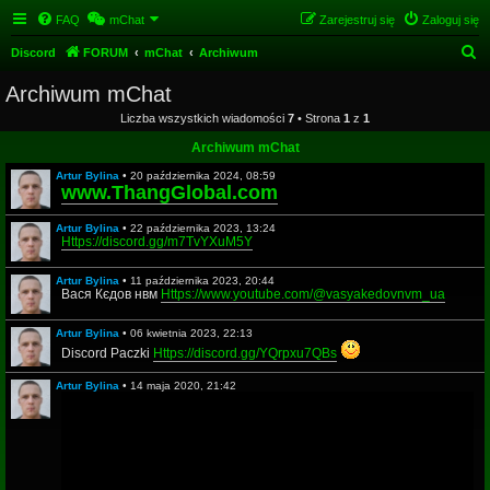
FAQ
mChat
Zarejestruj się
Zaloguj się
S
Discord
FORUM
mChat
Archiwum
z
Archiwum mChat
u
Liczba wszystkich wiadomości
7
• Strona
1
z
1
k
Archiwum mChat
a
Artur Bylina
•
20 października 2024, 08:59
j
www.ThangGlobal.com
Artur Bylina
•
22 października 2023, 13:24
Https://discord.gg/m7TvYXuM5Y
Artur Bylina
•
11 października 2023, 20:44
Вася Кєдов нвм
Https://www.youtube.com/@vasyakedovnvm_ua
Artur Bylina
•
06 kwietnia 2023, 22:13
Discord Paczki
Https://discord.gg/YQrpxu7QBs
Artur Bylina
•
14 maja 2020, 21:42