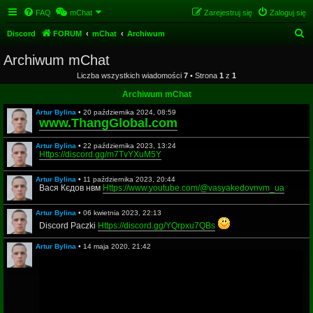
FAQ
mChat
Zarejestruj się
Zaloguj się
S
Discord
FORUM
mChat
Archiwum
z
Archiwum mChat
u
Liczba wszystkich wiadomości
7
• Strona
1
z
1
k
Archiwum mChat
a
Artur Bylina
•
20 października 2024, 08:59
j
www.ThangGlobal.com
Artur Bylina
•
22 października 2023, 13:24
Https://discord.gg/m7TvYXuM5Y
Artur Bylina
•
11 października 2023, 20:44
Вася Кєдов нвм
Https://www.youtube.com/@vasyakedovnvm_ua
Artur Bylina
•
06 kwietnia 2023, 22:13
Discord Paczki
Https://discord.gg/YQrpxu7QBs
Artur Bylina
•
14 maja 2020, 21:42