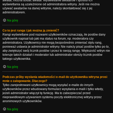
awatar, można dodać awatar. Wyświetlanie awatarów i sposób ich
wyświetlania są uzależnione od administratora witryny. Jeśli nie można
używać awatarów na danej witrynie, należy skontaktować się z jej
administratorem.
Na górę
Co to jest ranga i jak można ją zmienić?
Rangi wyświetlane pod nazwami użytkowników oznaczają, ile postów dany
użytkownik napisał lub jaki ma status na forum, np. moderatora czy
administratora. Użytkownicy nie mogą bezpośrednio zmieniać stylu rang,
ponieważ ustawia je administrator witryny. Nie należy pisać postów tylko po to,
aby zwiększyć swój licznik postów i przez to swoją rangę. Większość witryn nie
toleruje takich działań i moderator lub administrator obniży licznik postów
takiego użytkownika.
Na górę
Podczas próby wysłania wiadomości e-mail do użytkownika witryna prosi
mnie o zalogowanie. Dlaczego?
Tylko zarejestrowani użytkownicy mogą wysyłać e-maile do innych
użytkowników przez wbudowany formularz wysyłania e-maili i tylko wtedy,
jeżeli administrator włączył tę funkcję. Ma to zabezpieczać przed
nieprawidłowym używaniem systemu poczty elektronicznej witryny przez
anonimowych użytkowników.
Na górę