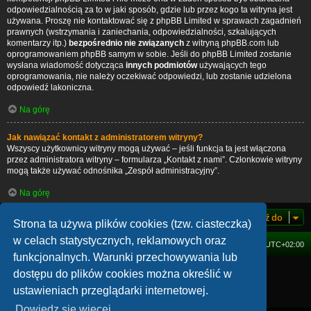
odpowiedzialnością za to w jaki sposób, gdzie lub przez kogo ta witryna jest
używana. Proszę nie kontaktować się z phpBB Limited w sprawach zagadnień
prawnych (wstrzymania i zaniechania, odpowiedzialności, szkalujących
komentarzy itp.)
bezpośrednio nie związanych
z witryną phpBB.com lub
oprogramowaniem phpBB samym w sobie. Jeśli do phpBB Limited zostanie
wysłana wiadomość dotycząca
innych podmiotów
używających tego
oprogramowania, nie należy oczekiwać odpowiedzi, lub zostanie udzielona
odpowiedź lakoniczna.
Na górę
Jak nawiązać kontakt z administratorem witryny?
Wszyscy użytkownicy witryny mogą używać – jeśli funkcja ta jest włączona
przez administratora witryny – formularza „Kontakt z nami”. Członkowie witryny
mogą także używać odnośnika „Zespół administracyjny”.
Na górę
Przejdź do
Strona ta używa plików cookies (tzw. ciasteczka)
w celach statystycznych, reklamowych oraz
FORUM
Strefa czasowa
UTC+02:00
funkcjonalnych. Warunki przechowywania lub
Technologię dostarcza
phpBB
® Forum Software © phpBB Limited
dostępu do plików cookies można określić w
Polski pakiet językowy dostarcza
phpBB.pl
ustawieniach przeglądarki internetowej.
Zasady ochrony danych osobowych
|
Regulamin
Dowiedz się więcej