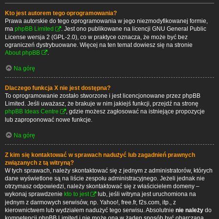
Kto jest autorem tego oprogramowania?
Prawa autorskie do tego oprogramowania w jego niezmodyfikowanej formie,
ma
phpBB Limited
. Jest ono publikowane na licencji GNU General Public
License wersja 2 (GPL-2.0), co w praktyce oznacza, że może być bez
ograniczeń dystrybuowane. Więcej na ten temat dowiesz się na stronie
About phpBB
.
Na górę
Dlaczego funkcja X nie jest dostępna?
To oprogramowanie zostało stworzone i jest licencjonowane przez phpBB
Limited. Jeśli uważasz, że brakuje w nim jakiejś funkcji, przejdź na stronę
phpBB Ideas Centre
, gdzie możesz zagłosować na istniejące propozycje
lub zaproponować nowe funkcje.
Na górę
Z kim się kontaktować w sprawach nadużyć lub zagadnień prawnych
związanych z tą witryną?
W tych sprawach, należy skontaktować się z jednym z administratorów, których
dane wyświetlone są na liście zespołu administracyjnego. Jeżeli jednak nie
otrzymasz odpowiedzi, należy skontaktować się z właścicielem domeny –
wykonaj sprawdzenie
kto to jest
lub, jeśli witryna jest uruchomiona na
jednym z darmowych serwisów, np. Yahoo!, free.fr, f2s.com, itp., z
kierownictwem lub wydziałem nadużyć tego serwisu. Absolutnie
nie należy
do
kompetencji phpBB Limited i nie może ona w żaden sposób być obarczana