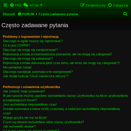
FAQ
mChat
Zarejestruj się
Zaloguj się
S
Discord
FORUM
Często zadawane pytania
z
Często zadawane pytania
u
k
Problemy z logowaniem i rejestracją
Dlaczego w ogóle muszę się rejestrować?
a
Co to jest COPPA?
j
Dlaczego nie mogę się zarejestrować?
Rejestracja została przeprowadzona poprawnie, ale nie mogę się zalogować!
Dlaczego nie mogę się zalogować?
Rejestracja została dokonana jakiś czas temu, ale teraz nie mogę się zalogować?!
Nie pamiętam hasła!
Dlaczego następuje automatyczne wylogowanie?
Jak działa funkcja “Usuń ciasteczka witryny”?
Preferencje i ustawienia użytkownika
Jak zmienić moje ustawienia?
W jaki sposób można zapobiec wyświetlaniu nazwy użytkownika na liście użytkowników
przeglądających forum?
Jest wyświetlany nieprawidłowy czas!
Została wykonana zmiana strefy czasowej, a nadal jest wyświetlany nieprawidłowy
czas!
Mojego języka nie ma na liście!
Czym są obrazki wyświetlane obok nazwy użytkownika?
Jak wyświetlić awatar?
Co to jest ranga i jak można ją zmienić?