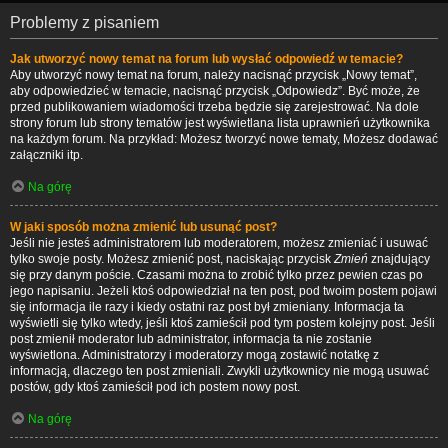
Problemy z pisaniem
Jak utworzyć nowy temat na forum lub wysłać odpowiedź w temacie?
Aby utworzyć nowy temat na forum, należy nacisnąć przycisk „Nowy temat”,
aby odpowiedzieć w temacie, nacisnąć przycisk „Odpowiedz”. Być może, że
przed publikowaniem wiadomości trzeba będzie się zarejestrować. Na dole
strony forum lub strony tematów jest wyświetlana lista uprawnień użytkownika
na każdym forum. Na przykład: Możesz tworzyć nowe tematy, Możesz dodawać
załączniki itp.
Na górę
W jaki sposób można zmienić lub usunąć post?
Jeśli nie jesteś administratorem lub moderatorem, możesz zmieniać i usuwać
tylko swoje posty. Możesz zmienić post, naciskając przycisk
Zmień
znajdujący
się przy danym poście. Czasami można to zrobić tylko przez pewien czas po
jego napisaniu. Jeżeli ktoś odpowiedział na ten post, pod twoim postem pojawi
się informacja ile razy i kiedy ostatni raz post był zmieniany. Informacja ta
wyświetli się tylko wtedy, jeśli ktoś zamieścił pod tym postem kolejny post. Jeśli
post zmienił moderator lub administrator, informacja ta nie zostanie
wyświetlona. Administratorzy i moderatorzy mogą zostawić notatkę z
informacją, dlaczego ten post zmieniali. Zwykli użytkownicy nie mogą usuwać
postów, gdy ktoś zamieścił pod ich postem nowy post.
Na górę