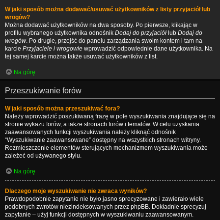
W jaki sposób można dodawać/usuwać użytkowników z listy przyjaciół lub
wrogów?
Można dodawać użytkowników na dwa sposoby. Po pierwsze, klikając w
profilu wybranego użytkownika odnośnik
Dodaj do przyjaciół
lub
Dodaj do
wrogów
. Po drugie, przejść do panelu zarządzania swoim kontem i tam na
karcie
Przyjaciele i wrogowie
wprowadzić odpowiednie dane użytkownika. Na
tej samej karcie można także usuwać użytkowników z list.
Na górę
Przeszukiwanie forów
W jaki sposób można przeszukiwać fora?
Należy wprowadzić poszukiwaną frazę w pole wyszukiwania znajdujące się na
stronie wykazu forów, a także stronach forów i tematów. W celu uzyskania
zaawansowanych funkcji wyszukiwania należy kliknąć odnośnik
“Wyszukiwanie zaawansowane” dostępny na wszystkich stronach witryny.
Rozmieszczenie elementów sterujących mechanizmem wyszukiwania może
zależeć od używanego stylu.
Na górę
Dlaczego moje wyszukiwanie nie zwraca wyników?
Prawdopodobnie zapytanie nie było jasno sprecyzowane i zawierało wiele
podobnych zwrotów niezindeksowanych przez phpBB. Dokładnie sprecyzuj
zapytanie – użyj funkcji dostępnych w wyszukiwaniu zaawansowanym.