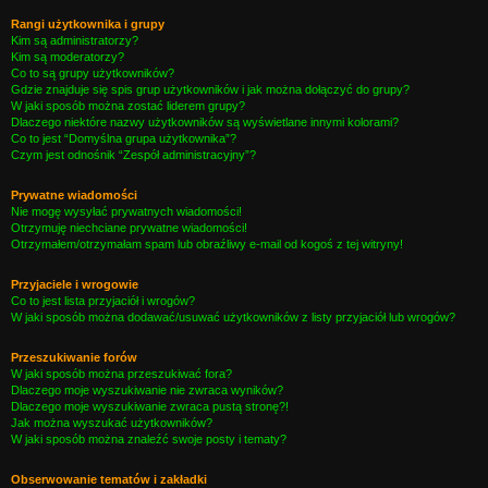
Rangi użytkownika i grupy
Kim są administratorzy?
Kim są moderatorzy?
Co to są grupy użytkowników?
Gdzie znajduje się spis grup użytkowników i jak można dołączyć do grupy?
W jaki sposób można zostać liderem grupy?
Dlaczego niektóre nazwy użytkowników są wyświetlane innymi kolorami?
Co to jest “Domyślna grupa użytkownika”?
Czym jest odnośnik “Zespół administracyjny”?
Prywatne wiadomości
Nie mogę wysyłać prywatnych wiadomości!
Otrzymuję niechciane prywatne wiadomości!
Otrzymałem/otrzymałam spam lub obraźliwy e-mail od kogoś z tej witryny!
Przyjaciele i wrogowie
Co to jest lista przyjaciół i wrogów?
W jaki sposób można dodawać/usuwać użytkowników z listy przyjaciół lub wrogów?
Przeszukiwanie forów
W jaki sposób można przeszukiwać fora?
Dlaczego moje wyszukiwanie nie zwraca wyników?
Dlaczego moje wyszukiwanie zwraca pustą stronę?!
Jak można wyszukać użytkowników?
W jaki sposób można znaleźć swoje posty i tematy?
Obserwowanie tematów i zakładki