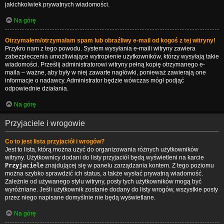
jakichkolwiek prywatnych wiadomości.
Na górę
Otrzymałem/otrzymałam spam lub obraźliwy e-mail od kogoś z tej witryny!
Przykro nam z tego powodu. System wysyłania e-maili witryny zawiera
zabezpieczenia umożliwiające wytropienie użytkowników, którzy wysyłają takie
wiadomości. Prześlij administratorowi witryny pełną kopię otrzymanego e-
maila – ważne, aby były w niej zawarte nagłówki, ponieważ zawierają one
informacje o nadawcy. Administrator będzie wówczas mógł podjąć
odpowiednie działania.
Na górę
Przyjaciele i wrogowie
Co to jest lista przyjaciół i wrogów?
Jest to lista, którą można użyć do organizowania różnych użytkowników
witryny. Użytkownicy dodani do listy przyjaciół będą wyświetleni na karcie
Przyjaciele
znajdującej się w panelu zarządzania kontem. Z tego poziomu
można szybko sprawdzić ich status, a także wysłać prywatną wiadomość.
Zależnie od używanego stylu witryny, posty tych użytkowników mogą być
wyróżniane. Jeśli użytkownik zostanie dodany do listy wrogów, wszystkie posty
przez niego napisane domyślnie nie będą wyświetlane.
Na górę