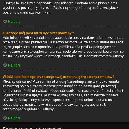
Funkcja ta umożliwia zapisanie kopii roboczej i dokończenie pisania oraz
wysłanie w późniejszym czasie. Zapisaną kopię roboczą można wczytać z
poziomu panelu użytkownika.
Na górę
Dlaczego mój post musi być akceptowany?
Administrator witryny mógł zadecydować, że posty na danym forum wymagają
przejrzenia przed publikacją. Jest również możliwe, że administrator umieścił
cię w grupie, która ma ograniczenia publikowania postów polegające na
konieczności ich akceptowania przez moderatorów przed opublikowaniem na
forum. Aby uzyskać więcej informacji, skontaktuj się z administratorem witryny.
Na górę
W jaki sposób mogę przesunąć swój temat na górę strony tematów?
Klikając odnośnik “Przesuń temat w górę”, znajdujący się w widoku tematu
zazwyczaj na dole strony, możesz przesunąć go na samą górę pierwszej
strony forum. Jeśli nie widać takiego odnośnika, oznacza to, że funkcja ta jest
wyłączona lub nie upłynął jeszcze wymagany czas, zanim będzie możliwe
użycie tej funkcji. Innym, łatwym sposobem na przesunięcie tematu na
początek, jest napisanie w nim posta. Należy pamiętać, aby przy tym
przestrzegać regulaminu witryny.
Na górę