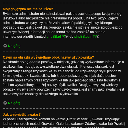
Mojego języka nie ma na liście!
Być może administrator nie zainstalował pakietu zawierającego twoją wersję
językową albo nikt jeszcze nie przetłumaczył phpBB3 na twój język. Zapytaj
administratora witryny czy może zainstalować pakiet językowy, którego
potrzebujesz. Jeśli pakiet dla twojego języka nie istnieje, może spróbujesz go
utworzyć. Więcej informacji na ten temat można znaleźć na stronie
internetowej phpBB Limited
phpBB.pl
® lub
phpBB.com
®
Na górę
Czym są obrazki wyświetlane obok nazwy użytkownika?
Na stronie przeglądania postów, w miejscu, gdzie są wyświetlane informacje o
użytkowniku, mogą być wyświetlane dwa obrazki. Pierwszy obrazek jest
skojarzony z rangą użytkownika. W zależności od używanego stylu jest on w
formie gwiazdek, kwadracików lub kropek pokazujących, jak dużo postów
zostało napisanych przez użytkownika lub jaki jest jego status na tej witrynie.
Jest on wyświetlany poniżej nazwy użytkownika. Drugi, zazwyczaj większy
obrazek, wyświetlany powyżej nazwy użytkownika jest znany jako awatar i jest
unikatowy lub osobisty dla każdego użytkownika.
Na górę
Jak wyświetlić awatar?
W panelu zarządzania kontem na karcie „Profil” w sekcji „Awatar”, używając
jednej z czterech metod: Gravatar, Galeria awatarów, Zdalny awatar lub Prześlij