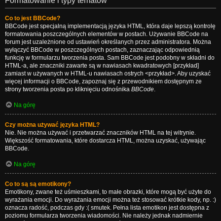
Formatowanie i typy tematów
Co to jest BBCode?
BBCode jest specjalną implementacją języka HTML, która daje lepszą kontrolę
formatowania poszczególnych elementów w postach. Używanie BBCode na
forum jest uzależnione od ustawień określanych przez administratora. Można
wyłączyć BBCode w poszczególnych postach, zaznaczając odpowiednią
funkcję w formularzu tworzenia posta. Sam BBCode jest podobny w składni do
HTML-a, ale znaczniki zawarte są w nawiasach kwadratowych [przykład]
zamiast w używanych w HTML-u nawiasach ostrych <przykład>. Aby uzyskać
więcej informacji o BBCode, zapoznaj się z przewodnikiem dostępnym ze
strony tworzenia posta po kliknięciu odnośnika
BBCode
.
Na górę
Czy można używać języka HTML?
Nie. Nie można używać i przetwarzać znaczników HTML na tej witrynie.
Większość formatowania, które dostarcza HTML, można uzyskać, używając
BBCode.
Na górę
Co to są są emotikony?
Emotikony, zwane też uśmieszkami, to małe obrazki, które mogą być użyte do
wyrażania emocji. Do wyrażania emocji można też stosować krótkie kody, np. :)
oznacza radość, podczas gdy :( smutek. Pełna lista emotikon jest dostępna z
poziomu formularza tworzenia wiadomości. Nie należy jednak nadmiernie