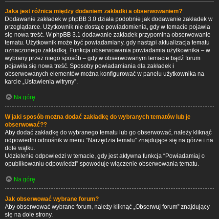
Jaka jest różnica między dodaniem zakładki a obserwowaniem?
Dodawanie zakładek w phpBB 3.0 działa podobnie jak dodawanie zakładek w
przeglądarce. Użytkownik nie dostaje powiadomienia, gdy w temacie pojawia
się nowa treść. W phpBB 3.1 dodawanie zakładek przypomina obserwowanie
tematu. Użytkownik może być powiadamiany, gdy nastąpi aktualizacja tematu
oznaczonego zakładką. Funkcja obserwowania powiadamia użytkownika – w
wybrany przez niego sposób – gdy w obserwowanym temacie bądź forum
pojawiła się nowa treść. Sposoby powiadamiania dla zakładek i
obserwowanych elementów można konfigurować w panelu użytkownika na
karcie „Ustawienia witryny”.
Na górę
W jaki sposób można dodać zakładkę do wybranych tematów lub je
obserwować??
Aby dodać zakładkę do wybranego tematu lub go obserwować, należy kliknąć
odpowiedni odnośnik w menu “Narzędzia tematu” znajdujące się na górze i na
dole wątku.
Udzielenie odpowiedzi w temacie, gdy jest aktywna funkcja “Powiadamiaj o
opublikowaniu odpowiedzi” spowoduje włączenie obserwowania tematu.
Na górę
Jak obserwować wybrane forum?
Aby obserwować wybrane forum, należy kliknąć „Obserwuj forum” znajdujący
się na dole strony.