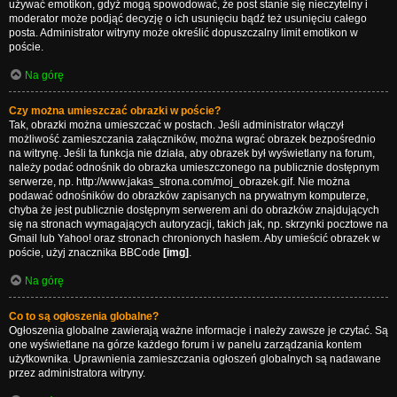
używać emotikon, gdyż mogą spowodować, że post stanie się nieczytelny i
moderator może podjąć decyzję o ich usunięciu bądź też usunięciu całego
posta. Administrator witryny może określić dopuszczalny limit emotikon w
poście.
Na górę
Czy można umieszczać obrazki w poście?
Tak, obrazki można umieszczać w postach. Jeśli administrator włączył
możliwość zamieszczania załączników, można wgrać obrazek bezpośrednio
na witrynę. Jeśli ta funkcja nie działa, aby obrazek był wyświetlany na forum,
należy podać odnośnik do obrazka umieszczonego na publicznie dostępnym
serwerze, np. http://www.jakas_strona.com/moj_obrazek.gif. Nie można
podawać odnośników do obrazków zapisanych na prywatnym komputerze,
chyba że jest publicznie dostępnym serwerem ani do obrazków znajdujących
się na stronach wymagających autoryzacji, takich jak, np. skrzynki pocztowe na
Gmail lub Yahoo! oraz stronach chronionych hasłem. Aby umieścić obrazek w
poście, użyj znacznika BBCode
[img]
.
Na górę
Co to są ogłoszenia globalne?
Ogłoszenia globalne zawierają ważne informacje i należy zawsze je czytać. Są
one wyświetlane na górze każdego forum i w panelu zarządzania kontem
użytkownika. Uprawnienia zamieszczania ogłoszeń globalnych są nadawane
przez administratora witryny.