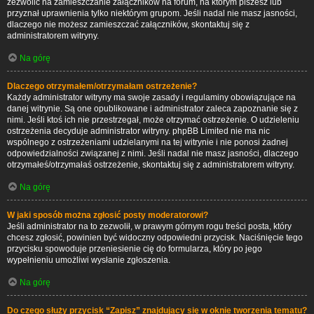
zezwolić na zamieszczanie załączników na forum, na którym piszesz lub
przyznał uprawnienia tylko niektórym grupom. Jeśli nadal nie masz jasności,
dlaczego nie możesz zamieszczać załączników, skontaktuj się z
administratorem witryny.
Na górę
Dlaczego otrzymałem/otrzymałam ostrzeżenie?
Każdy administrator witryny ma swoje zasady i regulaminy obowiązujące na
danej witrynie. Są one opublikowane i administrator zaleca zapoznanie się z
nimi. Jeśli ktoś ich nie przestrzegał, może otrzymać ostrzeżenie. O udzieleniu
ostrzeżenia decyduje administrator witryny. phpBB Limited nie ma nic
wspólnego z ostrzeżeniami udzielanymi na tej witrynie i nie ponosi żadnej
odpowiedzialności związanej z nimi. Jeśli nadal nie masz jasności, dlaczego
otrzymałeś/otrzymałaś ostrzeżenie, skontaktuj się z administratorem witryny.
Na górę
W jaki sposób można zgłosić posty moderatorowi?
Jeśli administrator na to zezwolił, w prawym górnym rogu treści posta, który
chcesz zgłosić, powinien być widoczny odpowiedni przycisk. Naciśnięcie tego
przycisku spowoduje przeniesienie cię do formularza, który po jego
wypełnieniu umożliwi wysłanie zgłoszenia.
Na górę
Do czego służy przycisk “Zapisz” znajdujący się w oknie tworzenia tematu?