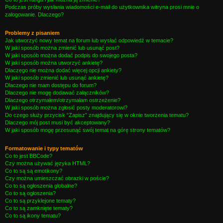
Podczas próby wysłania wiadomości e-mail do użytkownika witryna prosi mnie o
zalogowanie. Dlaczego?
Problemy z pisaniem
Jak utworzyć nowy temat na forum lub wysłać odpowiedź w temacie?
W jaki sposób można zmienić lub usunąć post?
W jaki sposób można dodać podpis do swojego posta?
W jaki sposób można utworzyć ankietę?
Dlaczego nie można dodać więcej opcji ankiety?
W jaki sposób zmienić lub usunąć ankietę?
Dlaczego nie mam dostępu do forum?
Dlaczego nie mogę dodawać załączników?
Dlaczego otrzymałem/otrzymałam ostrzeżenie?
W jaki sposób można zgłosić posty moderatorowi?
Do czego służy przycisk “Zapisz” znajdujący się w oknie tworzenia tematu?
Dlaczego mój post musi być akceptowany?
W jaki sposób mogę przesunąć swój temat na górę strony tematów?
Formatowanie i typy tematów
Co to jest BBCode?
Czy można używać języka HTML?
Co to są są emotikony?
Czy można umieszczać obrazki w poście?
Co to są ogłoszenia globalne?
Co to są ogłoszenia?
Co to są przyklejone tematy?
Co to są zamknięte tematy?
Co to są ikony tematu?