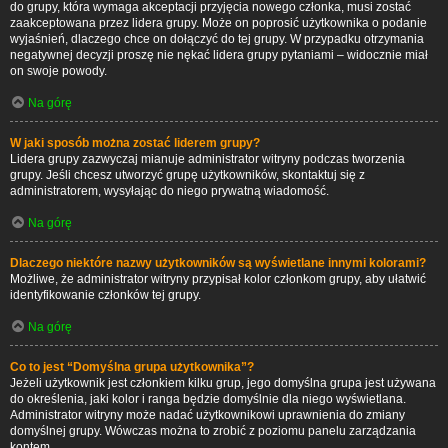
do grupy, która wymaga akceptacji przyjęcia nowego członka, musi zostać
zaakceptowana przez lidera grupy. Może on poprosić użytkownika o podanie
wyjaśnień, dlaczego chce on dołączyć do tej grupy. W przypadku otrzymania
negatywnej decyzji proszę nie nękać lidera grupy pytaniami – widocznie miał
on swoje powody.
Na górę
W jaki sposób można zostać liderem grupy?
Lidera grupy zazwyczaj mianuje administrator witryny podczas tworzenia
grupy. Jeśli chcesz utworzyć grupę użytkowników, skontaktuj się z
administratorem, wysyłając do niego prywatną wiadomość.
Na górę
Dlaczego niektóre nazwy użytkowników są wyświetlane innymi kolorami?
Możliwe, że administrator witryny przypisał kolor członkom grupy, aby ułatwić
identyfikowanie członków tej grupy.
Na górę
Co to jest “Domyślna grupa użytkownika”?
Jeżeli użytkownik jest członkiem kilku grup, jego domyślna grupa jest używana
do określenia, jaki kolor i ranga będzie domyślnie dla niego wyświetlana.
Administrator witryny może nadać użytkownikowi uprawnienia do zmiany
domyślnej grupy. Wówczas można to zrobić z poziomu panelu zarządzania
kontem.