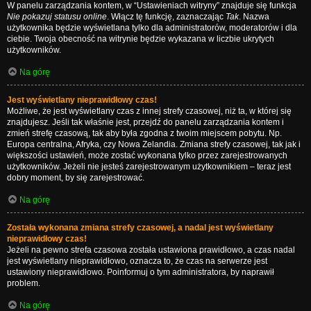
W panelu zarządzania kontem, w “Ustawieniach witryny” znajduje się funkcja
Nie pokazuj statusu online
. Włącz tę funkcję, zaznaczając
Tak
. Nazwa
użytkownika będzie wyświetlana tylko dla administratorów, moderatorów i dla
ciebie. Twoja obecność na witrynie będzie wykazana w liczbie ukrytych
użytkowników.
Na górę
Jest wyświetlany nieprawidłowy czas!
Możliwe, że jest wyświetlany czas z innej strefy czasowej, niż ta, w której się
znajdujesz. Jeśli tak właśnie jest, przejdź do panelu zarządzania kontem i
zmień strefę czasową, tak aby była zgodna z twoim miejscem pobytu. Np.
Europa centralna, Afryka, czy Nowa Zelandia. Zmiana strefy czasowej, tak jak i
większości ustawień, może zostać wykonana tylko przez zarejestrowanych
użytkowników. Jeżeli nie jesteś zarejestrowanym użytkownikiem – teraz jest
dobry moment, by się zarejestrować.
Na górę
Została wykonana zmiana strefy czasowej, a nadal jest wyświetlany
nieprawidłowy czas!
Jeżeli na pewno strefa czasowa została ustawiona prawidłowo, a czas nadal
jest wyświetlany nieprawidłowo, oznacza to, że czas na serwerze jest
ustawiony nieprawidłowo. Poinformuj o tym administratora, by naprawił
problem.
Na górę