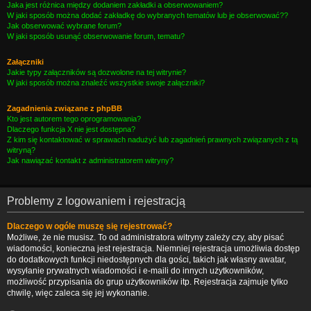
Jaka jest różnica między dodaniem zakładki a obserwowaniem?
W jaki sposób można dodać zakładkę do wybranych tematów lub je obserwować??
Jak obserwować wybrane forum?
W jaki sposób usunąć obserwowanie forum, tematu?
Załączniki
Jakie typy załączników są dozwolone na tej witrynie?
W jaki sposób można znaleźć wszystkie swoje załączniki?
Zagadnienia związane z phpBB
Kto jest autorem tego oprogramowania?
Dlaczego funkcja X nie jest dostępna?
Z kim się kontaktować w sprawach nadużyć lub zagadnień prawnych związanych z tą
witryną?
Jak nawiązać kontakt z administratorem witryny?
Problemy z logowaniem i rejestracją
Dlaczego w ogóle muszę się rejestrować?
Możliwe, że nie musisz. To od administratora witryny zależy czy, aby pisać
wiadomości, konieczna jest rejestracja. Niemniej rejestracja umożliwia dostęp
do dodatkowych funkcji niedostępnych dla gości, takich jak własny awatar,
wysyłanie prywatnych wiadomości i e-maili do innych użytkowników,
możliwość przypisania do grup użytkowników itp. Rejestracja zajmuje tylko
chwilę, więc zaleca się jej wykonanie.