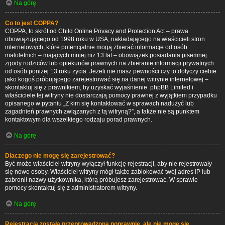
Na górę
Co to jest COPPA?
COPPA, to skrót od Child Online Privacy and Protection Act – prawa
obowiązującego od 1998 roku w USA, nakładającego na właścicieli stron
internetowych, które potencjalnie mogą zbierać informacje od osób
małoletnich – mających mniej niż 13 lat – obowiązek posiadania pisemnej
zgody rodziców lub opiekunów prawnych na zbieranie informacji prywatnych
od osób poniżej 13 roku życia. Jeżeli nie masz pewności czy to dotyczy ciebie
jako kogoś próbującego zarejestrować się na danej witrynie internetowej –
skontaktuj się z prawnikiem, by uzyskać wyjaśnienie. phpBB Limited i
właściciele tej witryny nie dostarczają pomocy prawnej z wyjątkiem przypadku
opisanego w pytaniu „Z kim się kontaktować w sprawach nadużyć lub
zagadnień prawnych związanych z tą witryną?”, a także nie są punktem
kontaktowym dla wszelkiego rodzaju porad prawnych.
Na górę
Dlaczego nie mogę się zarejestrować?
Być może właściciel witryny wyłączył funkcję rejestracji, aby nie rejestrowały
się nowe osoby. Właściciel witryny mógł także zablokować twój adres IP lub
zabronił nazwy użytkownika, którą próbujesz zarejestrować. W sprawie
pomocy skontaktuj się z administratorem witryny.
Na górę
Rejestracja została przeprowadzona poprawnie, ale nie mogę się