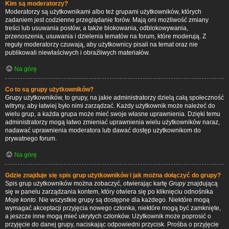
Kim są moderatorzy?
Moderatorzy są użytkownikami albo też grupami użytkowników, których
zadaniem jest codzienne przeglądanie forów. Mają oni możliwość zmiany
treści lub usuwania postów, a także blokowania, odblokowywania,
przenoszenia, usuwania i dzielenia tematów na forum, które moderują. Z
reguły moderatorzy czuwają, aby użytkownicy pisali na temat oraz nie
publikowali niewłaściwych i obraźliwych materiałów.
Na górę
Co to są grupy użytkowników?
Grupy użytkowników, to grupy, na jakie administratorzy dzielą całą społeczność
witryny, aby łatwiej było nimi zarządzać. Każdy użytkownik może należeć do
wielu grup, a każda grupa może mieć swoje własne uprawnienia. Dzięki temu
administratorzy mogą łatwo zmieniać uprawnienia wielu użytkowników naraz,
nadawać uprawnienia moderatora lub dawać dostęp użytkownikom do
prywatnego forum.
Na górę
Gdzie znajduje się spis grup użytkowników i jak można dołączyć do grupy?
Spis grup użytkowników można zobaczyć, otwierając kartę
Grupy
znajdującą
się w panelu zarządzania kontem, który otwiera się po kliknięciu odnośnika
Moje konto
. Nie wszystkie grupy są dostępne dla każdego. Niektóre mogą
wymagać akceptacji przyjęcia nowego członka, niektóre mogą być zamknięte,
a jeszcze inne mogą mieć ukrytych członków. Użytkownik może poprosić o
przyjęcie do danej grupy, naciskając odpowiedni przycisk. Prośba o przyjęcie