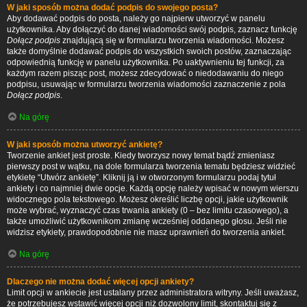
W jaki sposób można dodać podpis do swojego posta?
Aby dodawać podpis do posta, należy go najpierw utworzyć w panelu
użytkownika. Aby dołączyć do danej wiadomości swój podpis, zaznacz funkcję
Dołącz podpis
znajdującą się w formularzu tworzenia wiadomości. Możesz
także domyślnie dodawać podpis do wszystkich swoich postów, zaznaczając
odpowiednią funkcję w panelu użytkownika. Po uaktywnieniu tej funkcji, za
każdym razem pisząc post, możesz zdecydować o niedodawaniu do niego
podpisu, usuwając w formularzu tworzenia wiadomości zaznaczenie z pola
Dołącz podpis
.
Na górę
W jaki sposób można utworzyć ankietę?
Tworzenie ankiet jest proste. Kiedy tworzysz nowy temat bądź zmieniasz
pierwszy post w wątku, na dole formularza tworzenia tematu będziesz widzieć
etykietę “Utwórz ankietę”. Kliknij ją i w otworzonym formularzu podaj tytuł
ankiety i co najmniej dwie opcje. Każdą opcję należy wpisać w nowym wierszu
widocznego pola tekstowego. Możesz określić liczbę opcji, jakie użytkownik
może wybrać, wyznaczyć czas trwania ankiety (0 – bez limitu czasowego), a
także umożliwić użytkownikom zmianę wcześniej oddanego głosu. Jeśli nie
widzisz etykiety, prawdopodobnie nie masz uprawnień do tworzenia ankiet.
Na górę
Dlaczego nie można dodać więcej opcji ankiety?
Limit opcji w ankiecie jest ustalany przez administratora witryny. Jeśli uważasz,
że potrzebujesz wstawić więcej opcji niż dozwolony limit, skontaktuj się z