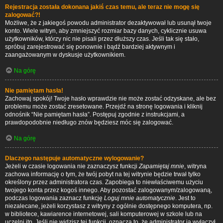
Rejestracja została dokonana jakiś czas temu, ale teraz nie mogę się
zalogować?!
Możliwe, że z jakiegoś powodu administrator dezaktywował lub usunął twoje
konto. Wiele witryn, aby zmniejszyć rozmiar bazy danych, cyklicznie usuwa
użytkowników, którzy nic nie pisali przez dłuższy czas. Jeśli tak się stało,
spróbuj zarejestrować się ponownie i bądź bardziej aktywnym i
zaangażowanym w dyskusje użytkownikiem.
Na górę
Nie pamiętam hasła!
Zachowaj spokój! Twoje hasło wprawdzie nie może zostać odzyskane, ale bez
problemu może zostać zresetowane. Przejdź na stronę logowania i kliknij
odnośnik “Nie pamiętam hasła”. Postępuj zgodnie z instrukcjami, a
prawdopodobnie niedługo znów będziesz móc się zalogować.
Na górę
Dlaczego następuje automatyczne wylogowanie?
Jeżeli w czasie logowania nie zaznaczysz funkcji
Zapamiętaj mnie
, witryna
zachowa informację o tym, że twój pobyt na tej witrynie będzie trwał tylko
określony przez administratora czas. Zapobiega to niewłaściwemu użyciu
twojego konta przez kogoś innego. Aby pozostać zalogowanym/zalogowaną,
podczas logowania zaznacz funkcję
Loguj mnie automatycznie
. Jest to
niezalecane, jeżeli korzystasz z witryny z ogólnie dostępnego komputera, np.
w bibliotece, kawiarence internetowej, sali komputerowej w szkole lub na
uczelni itp. Jeśli nie widzisz tej funkcji, oznacza to, że administrator ją wyłączył.