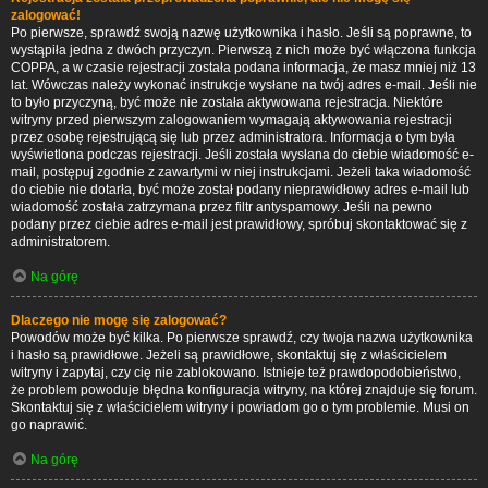
zalogować!
Po pierwsze, sprawdź swoją nazwę użytkownika i hasło. Jeśli są poprawne, to
wystąpiła jedna z dwóch przyczyn. Pierwszą z nich może być włączona funkcja
COPPA, a w czasie rejestracji została podana informacja, że masz mniej niż 13
lat. Wówczas należy wykonać instrukcje wysłane na twój adres e-mail. Jeśli nie
to było przyczyną, być może nie została aktywowana rejestracja. Niektóre
witryny przed pierwszym zalogowaniem wymagają aktywowania rejestracji
przez osobę rejestrującą się lub przez administratora. Informacja o tym była
wyświetlona podczas rejestracji. Jeśli została wysłana do ciebie wiadomość e-
mail, postępuj zgodnie z zawartymi w niej instrukcjami. Jeżeli taka wiadomość
do ciebie nie dotarła, być może został podany nieprawidłowy adres e-mail lub
wiadomość została zatrzymana przez filtr antyspamowy. Jeśli na pewno
podany przez ciebie adres e-mail jest prawidłowy, spróbuj skontaktować się z
administratorem.
Na górę
Dlaczego nie mogę się zalogować?
Powodów może być kilka. Po pierwsze sprawdź, czy twoja nazwa użytkownika
i hasło są prawidłowe. Jeżeli są prawidłowe, skontaktuj się z właścicielem
witryny i zapytaj, czy cię nie zablokowano. Istnieje też prawdopodobieństwo,
że problem powoduje błędna konfiguracja witryny, na której znajduje się forum.
Skontaktuj się z właścicielem witryny i powiadom go o tym problemie. Musi on
go naprawić.
Na górę