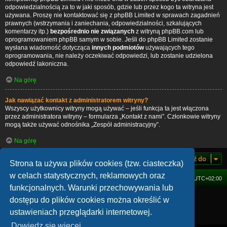
odpowiedzialnością za to w jaki sposób, gdzie lub przez kogo ta witryna jest
używana. Proszę nie kontaktować się z phpBB Limited w sprawach zagadnień
prawnych (wstrzymania i zaniechania, odpowiedzialności, szkalujących
komentarzy itp.)
bezpośrednio nie związanych
z witryną phpBB.com lub
oprogramowaniem phpBB samym w sobie. Jeśli do phpBB Limited zostanie
wysłana wiadomość dotycząca
innych podmiotów
używających tego
oprogramowania, nie należy oczekiwać odpowiedzi, lub zostanie udzielona
odpowiedź lakoniczna.
Na górę
Jak nawiązać kontakt z administratorem witryny?
Wszyscy użytkownicy witryny mogą używać – jeśli funkcja ta jest włączona
przez administratora witryny – formularza „Kontakt z nami”. Członkowie witryny
mogą także używać odnośnika „Zespół administracyjny”.
Na górę
Przejdź do
Strona ta używa plików cookies (tzw. ciasteczka)
w celach statystycznych, reklamowych oraz
FORUM
Strefa czasowa
UTC+02:00
funkcjonalnych. Warunki przechowywania lub
Technologię dostarcza
phpBB
® Forum Software © phpBB Limited
dostępu do plików cookies można określić w
Polski pakiet językowy dostarcza
phpBB.pl
ustawieniach przeglądarki internetowej.
Zasady ochrony danych osobowych
|
Regulamin
Dowiedz się więcej