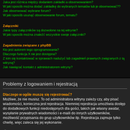
Jaka jest różnica między dodaniem zakładki a obserwowaniem?
W jaki sposób można dodać zakładkę do wybranych tematów lub je obserwować??
Jak obserwować wybrane forum?
W jaki sposób usunąć obserwowanie forum, tematu?
Załączniki
Jakie typy załączników są dozwolone na tej witrynie?
W jaki sposób można znaleźć wszystkie swoje załączniki?
Zagadnienia związane z phpBB
Kto jest autorem tego oprogramowania?
Dlaczego funkcja X nie jest dostępna?
Z kim się kontaktować w sprawach nadużyć lub zagadnień prawnych związanych z tą
witryną?
Jak nawiązać kontakt z administratorem witryny?
Problemy z logowaniem i rejestracją
Dlaczego w ogóle muszę się rejestrować?
Możliwe, że nie musisz. To od administratora witryny zależy czy, aby pisać
wiadomości, konieczna jest rejestracja. Niemniej rejestracja umożliwia dostęp
do dodatkowych funkcji niedostępnych dla gości, takich jak własny awatar,
wysyłanie prywatnych wiadomości i e-maili do innych użytkowników,
możliwość przypisania do grup użytkowników itp. Rejestracja zajmuje tylko
chwilę, więc zaleca się jej wykonanie.