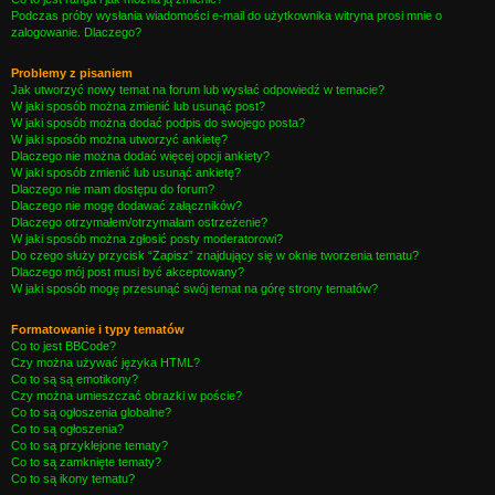
Podczas próby wysłania wiadomości e-mail do użytkownika witryna prosi mnie o
zalogowanie. Dlaczego?
Problemy z pisaniem
Jak utworzyć nowy temat na forum lub wysłać odpowiedź w temacie?
W jaki sposób można zmienić lub usunąć post?
W jaki sposób można dodać podpis do swojego posta?
W jaki sposób można utworzyć ankietę?
Dlaczego nie można dodać więcej opcji ankiety?
W jaki sposób zmienić lub usunąć ankietę?
Dlaczego nie mam dostępu do forum?
Dlaczego nie mogę dodawać załączników?
Dlaczego otrzymałem/otrzymałam ostrzeżenie?
W jaki sposób można zgłosić posty moderatorowi?
Do czego służy przycisk “Zapisz” znajdujący się w oknie tworzenia tematu?
Dlaczego mój post musi być akceptowany?
W jaki sposób mogę przesunąć swój temat na górę strony tematów?
Formatowanie i typy tematów
Co to jest BBCode?
Czy można używać języka HTML?
Co to są są emotikony?
Czy można umieszczać obrazki w poście?
Co to są ogłoszenia globalne?
Co to są ogłoszenia?
Co to są przyklejone tematy?
Co to są zamknięte tematy?
Co to są ikony tematu?