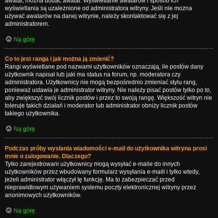
awatar, można dodać awatar. Wyświetlanie awatarów i sposób ich
wyświetlania są uzależnione od administratora witryny. Jeśli nie można
używać awatarów na danej witrynie, należy skontaktować się z jej
administratorem.
Na górę
Co to jest ranga i jak można ją zmienić?
Rangi wyświetlane pod nazwami użytkowników oznaczają, ile postów dany
użytkownik napisał lub jaki ma status na forum, np. moderatora czy
administratora. Użytkownicy nie mogą bezpośrednio zmieniać stylu rang,
ponieważ ustawia je administrator witryny. Nie należy pisać postów tylko po to,
aby zwiększyć swój licznik postów i przez to swoją rangę. Większość witryn nie
toleruje takich działań i moderator lub administrator obniży licznik postów
takiego użytkownika.
Na górę
Podczas próby wysłania wiadomości e-mail do użytkownika witryna prosi
mnie o zalogowanie. Dlaczego?
Tylko zarejestrowani użytkownicy mogą wysyłać e-maile do innych
użytkowników przez wbudowany formularz wysyłania e-maili i tylko wtedy,
jeżeli administrator włączył tę funkcję. Ma to zabezpieczać przed
nieprawidłowym używaniem systemu poczty elektronicznej witryny przez
anonimowych użytkowników.
Na górę