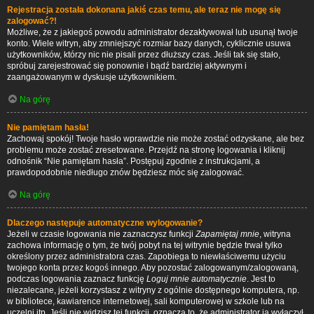
Rejestracja została dokonana jakiś czas temu, ale teraz nie mogę się
zalogować?!
Możliwe, że z jakiegoś powodu administrator dezaktywował lub usunął twoje
konto. Wiele witryn, aby zmniejszyć rozmiar bazy danych, cyklicznie usuwa
użytkowników, którzy nic nie pisali przez dłuższy czas. Jeśli tak się stało,
spróbuj zarejestrować się ponownie i bądź bardziej aktywnym i
zaangażowanym w dyskusje użytkownikiem.
Na górę
Nie pamiętam hasła!
Zachowaj spokój! Twoje hasło wprawdzie nie może zostać odzyskane, ale bez
problemu może zostać zresetowane. Przejdź na stronę logowania i kliknij
odnośnik “Nie pamiętam hasła”. Postępuj zgodnie z instrukcjami, a
prawdopodobnie niedługo znów będziesz móc się zalogować.
Na górę
Dlaczego następuje automatyczne wylogowanie?
Jeżeli w czasie logowania nie zaznaczysz funkcji
Zapamiętaj mnie
, witryna
zachowa informację o tym, że twój pobyt na tej witrynie będzie trwał tylko
określony przez administratora czas. Zapobiega to niewłaściwemu użyciu
twojego konta przez kogoś innego. Aby pozostać zalogowanym/zalogowaną,
podczas logowania zaznacz funkcję
Loguj mnie automatycznie
. Jest to
niezalecane, jeżeli korzystasz z witryny z ogólnie dostępnego komputera, np.
w bibliotece, kawiarence internetowej, sali komputerowej w szkole lub na
uczelni itp. Jeśli nie widzisz tej funkcji, oznacza to, że administrator ją wyłączył.