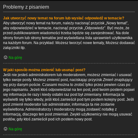
Problemy z pisaniem
Jak utworzyć nowy temat na forum lub wysłać odpowiedź w temacie?
Aby utworzyć nowy temat na forum, należy nacisnąć przycisk „Nowy temat”,
aby odpowiedzieć w temacie, nacisnąć przycisk „Odpowiedz”. Być może, że
przed publikowaniem wiadomości trzeba będzie się zarejestrować. Na dole
strony forum lub strony tematów jest wyświetlana lista uprawnień użytkownika
na każdym forum. Na przykład: Możesz tworzyć nowe tematy, Możesz dodawać
załączniki itp.
Na górę
W jaki sposób można zmienić lub usunąć post?
Jeśli nie jesteś administratorem lub moderatorem, możesz zmieniać i usuwać
tylko swoje posty. Możesz zmienić post, naciskając przycisk
Zmień
znajdujący
się przy danym poście. Czasami można to zrobić tylko przez pewien czas po
jego napisaniu. Jeżeli ktoś odpowiedział na ten post, pod twoim postem pojawi
się informacja ile razy i kiedy ostatni raz post był zmieniany. Informacja ta
wyświetli się tylko wtedy, jeśli ktoś zamieścił pod tym postem kolejny post. Jeśli
post zmienił moderator lub administrator, informacja ta nie zostanie
wyświetlona. Administratorzy i moderatorzy mogą zostawić notatkę z
informacją, dlaczego ten post zmieniali. Zwykli użytkownicy nie mogą usuwać
postów, gdy ktoś zamieścił pod ich postem nowy post.
Na górę