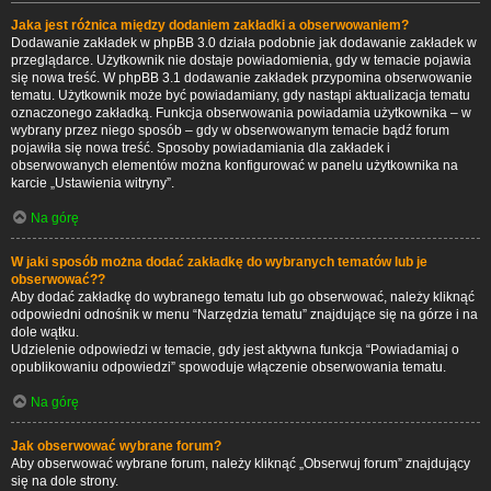
Jaka jest różnica między dodaniem zakładki a obserwowaniem?
Dodawanie zakładek w phpBB 3.0 działa podobnie jak dodawanie zakładek w
przeglądarce. Użytkownik nie dostaje powiadomienia, gdy w temacie pojawia
się nowa treść. W phpBB 3.1 dodawanie zakładek przypomina obserwowanie
tematu. Użytkownik może być powiadamiany, gdy nastąpi aktualizacja tematu
oznaczonego zakładką. Funkcja obserwowania powiadamia użytkownika – w
wybrany przez niego sposób – gdy w obserwowanym temacie bądź forum
pojawiła się nowa treść. Sposoby powiadamiania dla zakładek i
obserwowanych elementów można konfigurować w panelu użytkownika na
karcie „Ustawienia witryny”.
Na górę
W jaki sposób można dodać zakładkę do wybranych tematów lub je
obserwować??
Aby dodać zakładkę do wybranego tematu lub go obserwować, należy kliknąć
odpowiedni odnośnik w menu “Narzędzia tematu” znajdujące się na górze i na
dole wątku.
Udzielenie odpowiedzi w temacie, gdy jest aktywna funkcja “Powiadamiaj o
opublikowaniu odpowiedzi” spowoduje włączenie obserwowania tematu.
Na górę
Jak obserwować wybrane forum?
Aby obserwować wybrane forum, należy kliknąć „Obserwuj forum” znajdujący
się na dole strony.