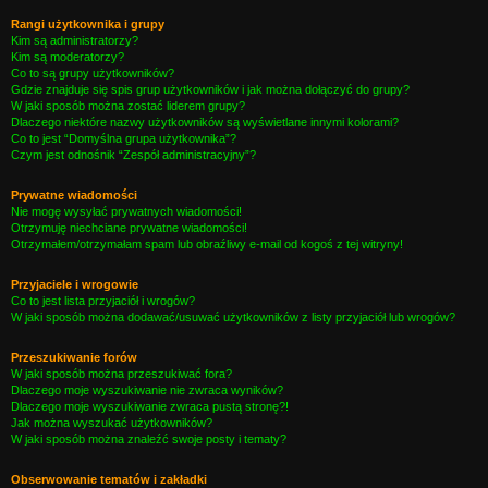
Rangi użytkownika i grupy
Kim są administratorzy?
Kim są moderatorzy?
Co to są grupy użytkowników?
Gdzie znajduje się spis grup użytkowników i jak można dołączyć do grupy?
W jaki sposób można zostać liderem grupy?
Dlaczego niektóre nazwy użytkowników są wyświetlane innymi kolorami?
Co to jest “Domyślna grupa użytkownika”?
Czym jest odnośnik “Zespół administracyjny”?
Prywatne wiadomości
Nie mogę wysyłać prywatnych wiadomości!
Otrzymuję niechciane prywatne wiadomości!
Otrzymałem/otrzymałam spam lub obraźliwy e-mail od kogoś z tej witryny!
Przyjaciele i wrogowie
Co to jest lista przyjaciół i wrogów?
W jaki sposób można dodawać/usuwać użytkowników z listy przyjaciół lub wrogów?
Przeszukiwanie forów
W jaki sposób można przeszukiwać fora?
Dlaczego moje wyszukiwanie nie zwraca wyników?
Dlaczego moje wyszukiwanie zwraca pustą stronę?!
Jak można wyszukać użytkowników?
W jaki sposób można znaleźć swoje posty i tematy?
Obserwowanie tematów i zakładki