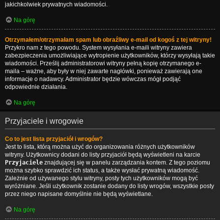
jakichkolwiek prywatnych wiadomości.
Na górę
Otrzymałem/otrzymałam spam lub obraźliwy e-mail od kogoś z tej witryny!
Przykro nam z tego powodu. System wysyłania e-maili witryny zawiera
zabezpieczenia umożliwiające wytropienie użytkowników, którzy wysyłają takie
wiadomości. Prześlij administratorowi witryny pełną kopię otrzymanego e-
maila – ważne, aby były w niej zawarte nagłówki, ponieważ zawierają one
informacje o nadawcy. Administrator będzie wówczas mógł podjąć
odpowiednie działania.
Na górę
Przyjaciele i wrogowie
Co to jest lista przyjaciół i wrogów?
Jest to lista, którą można użyć do organizowania różnych użytkowników
witryny. Użytkownicy dodani do listy przyjaciół będą wyświetleni na karcie
Przyjaciele
znajdującej się w panelu zarządzania kontem. Z tego poziomu
można szybko sprawdzić ich status, a także wysłać prywatną wiadomość.
Zależnie od używanego stylu witryny, posty tych użytkowników mogą być
wyróżniane. Jeśli użytkownik zostanie dodany do listy wrogów, wszystkie posty
przez niego napisane domyślnie nie będą wyświetlane.
Na górę