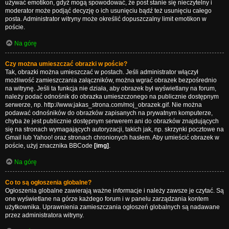
używać emotikon, gdyż mogą spowodować, że post stanie się nieczytelny i
moderator może podjąć decyzję o ich usunięciu bądź też usunięciu całego
posta. Administrator witryny może określić dopuszczalny limit emotikon w
poście.
Na górę
Czy można umieszczać obrazki w poście?
Tak, obrazki można umieszczać w postach. Jeśli administrator włączył
możliwość zamieszczania załączników, można wgrać obrazek bezpośrednio
na witrynę. Jeśli ta funkcja nie działa, aby obrazek był wyświetlany na forum,
należy podać odnośnik do obrazka umieszczonego na publicznie dostępnym
serwerze, np. http://www.jakas_strona.com/moj_obrazek.gif. Nie można
podawać odnośników do obrazków zapisanych na prywatnym komputerze,
chyba że jest publicznie dostępnym serwerem ani do obrazków znajdujących
się na stronach wymagających autoryzacji, takich jak, np. skrzynki pocztowe na
Gmail lub Yahoo! oraz stronach chronionych hasłem. Aby umieścić obrazek w
poście, użyj znacznika BBCode
[img]
.
Na górę
Co to są ogłoszenia globalne?
Ogłoszenia globalne zawierają ważne informacje i należy zawsze je czytać. Są
one wyświetlane na górze każdego forum i w panelu zarządzania kontem
użytkownika. Uprawnienia zamieszczania ogłoszeń globalnych są nadawane
przez administratora witryny.