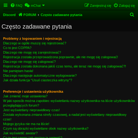
FAQ
mChat
Zarejestruj się
Zaloguj się
S
Discord
FORUM
Często zadawane pytania
z
Często zadawane pytania
u
k
Problemy z logowaniem i rejestracją
Dlaczego w ogóle muszę się rejestrować?
a
Co to jest COPPA?
j
Dlaczego nie mogę się zarejestrować?
Rejestracja została przeprowadzona poprawnie, ale nie mogę się zalogować!
Dlaczego nie mogę się zalogować?
Rejestracja została dokonana jakiś czas temu, ale teraz nie mogę się zalogować?!
Nie pamiętam hasła!
Dlaczego następuje automatyczne wylogowanie?
Jak działa funkcja “Usuń ciasteczka witryny”?
Preferencje i ustawienia użytkownika
Jak zmienić moje ustawienia?
W jaki sposób można zapobiec wyświetlaniu nazwy użytkownika na liście użytkowników
przeglądających forum?
Jest wyświetlany nieprawidłowy czas!
Została wykonana zmiana strefy czasowej, a nadal jest wyświetlany nieprawidłowy
czas!
Mojego języka nie ma na liście!
Czym są obrazki wyświetlane obok nazwy użytkownika?
Jak wyświetlić awatar?
Co to jest ranga i jak można ją zmienić?