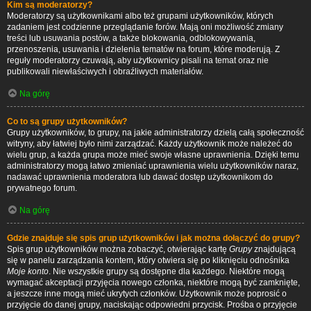
Kim są moderatorzy?
Moderatorzy są użytkownikami albo też grupami użytkowników, których
zadaniem jest codzienne przeglądanie forów. Mają oni możliwość zmiany
treści lub usuwania postów, a także blokowania, odblokowywania,
przenoszenia, usuwania i dzielenia tematów na forum, które moderują. Z
reguły moderatorzy czuwają, aby użytkownicy pisali na temat oraz nie
publikowali niewłaściwych i obraźliwych materiałów.
Na górę
Co to są grupy użytkowników?
Grupy użytkowników, to grupy, na jakie administratorzy dzielą całą społeczność
witryny, aby łatwiej było nimi zarządzać. Każdy użytkownik może należeć do
wielu grup, a każda grupa może mieć swoje własne uprawnienia. Dzięki temu
administratorzy mogą łatwo zmieniać uprawnienia wielu użytkowników naraz,
nadawać uprawnienia moderatora lub dawać dostęp użytkownikom do
prywatnego forum.
Na górę
Gdzie znajduje się spis grup użytkowników i jak można dołączyć do grupy?
Spis grup użytkowników można zobaczyć, otwierając kartę
Grupy
znajdującą
się w panelu zarządzania kontem, który otwiera się po kliknięciu odnośnika
Moje konto
. Nie wszystkie grupy są dostępne dla każdego. Niektóre mogą
wymagać akceptacji przyjęcia nowego członka, niektóre mogą być zamknięte,
a jeszcze inne mogą mieć ukrytych członków. Użytkownik może poprosić o
przyjęcie do danej grupy, naciskając odpowiedni przycisk. Prośba o przyjęcie