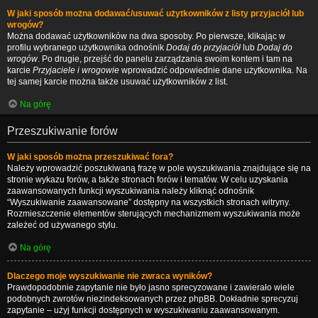
W jaki sposób można dodawać/usuwać użytkowników z listy przyjaciół lub
wrogów?
Można dodawać użytkowników na dwa sposoby. Po pierwsze, klikając w
profilu wybranego użytkownika odnośnik
Dodaj do przyjaciół
lub
Dodaj do
wrogów
. Po drugie, przejść do panelu zarządzania swoim kontem i tam na
karcie
Przyjaciele i wrogowie
wprowadzić odpowiednie dane użytkownika. Na
tej samej karcie można także usuwać użytkowników z list.
Na górę
Przeszukiwanie forów
W jaki sposób można przeszukiwać fora?
Należy wprowadzić poszukiwaną frazę w pole wyszukiwania znajdujące się na
stronie wykazu forów, a także stronach forów i tematów. W celu uzyskania
zaawansowanych funkcji wyszukiwania należy kliknąć odnośnik
“Wyszukiwanie zaawansowane” dostępny na wszystkich stronach witryny.
Rozmieszczenie elementów sterujących mechanizmem wyszukiwania może
zależeć od używanego stylu.
Na górę
Dlaczego moje wyszukiwanie nie zwraca wyników?
Prawdopodobnie zapytanie nie było jasno sprecyzowane i zawierało wiele
podobnych zwrotów niezindeksowanych przez phpBB. Dokładnie sprecyzuj
zapytanie – użyj funkcji dostępnych w wyszukiwaniu zaawansowanym.