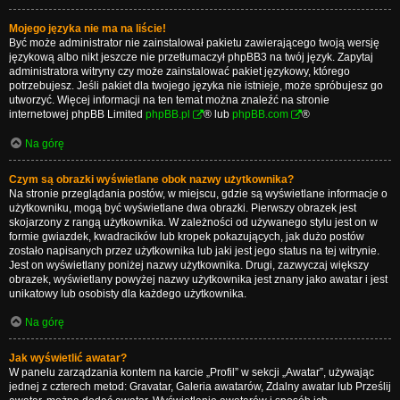
Mojego języka nie ma na liście!
Być może administrator nie zainstalował pakietu zawierającego twoją wersję
językową albo nikt jeszcze nie przetłumaczył phpBB3 na twój język. Zapytaj
administratora witryny czy może zainstalować pakiet językowy, którego
potrzebujesz. Jeśli pakiet dla twojego języka nie istnieje, może spróbujesz go
utworzyć. Więcej informacji na ten temat można znaleźć na stronie
internetowej phpBB Limited
phpBB.pl
® lub
phpBB.com
®
Na górę
Czym są obrazki wyświetlane obok nazwy użytkownika?
Na stronie przeglądania postów, w miejscu, gdzie są wyświetlane informacje o
użytkowniku, mogą być wyświetlane dwa obrazki. Pierwszy obrazek jest
skojarzony z rangą użytkownika. W zależności od używanego stylu jest on w
formie gwiazdek, kwadracików lub kropek pokazujących, jak dużo postów
zostało napisanych przez użytkownika lub jaki jest jego status na tej witrynie.
Jest on wyświetlany poniżej nazwy użytkownika. Drugi, zazwyczaj większy
obrazek, wyświetlany powyżej nazwy użytkownika jest znany jako awatar i jest
unikatowy lub osobisty dla każdego użytkownika.
Na górę
Jak wyświetlić awatar?
W panelu zarządzania kontem na karcie „Profil” w sekcji „Awatar”, używając
jednej z czterech metod: Gravatar, Galeria awatarów, Zdalny awatar lub Prześlij