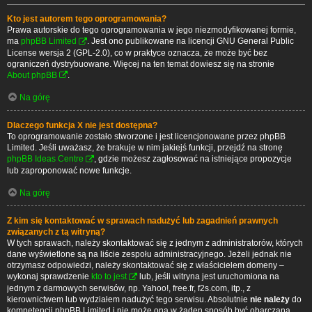
Kto jest autorem tego oprogramowania?
Prawa autorskie do tego oprogramowania w jego niezmodyfikowanej formie,
ma
phpBB Limited
. Jest ono publikowane na licencji GNU General Public
License wersja 2 (GPL-2.0), co w praktyce oznacza, że może być bez
ograniczeń dystrybuowane. Więcej na ten temat dowiesz się na stronie
About phpBB
.
Na górę
Dlaczego funkcja X nie jest dostępna?
To oprogramowanie zostało stworzone i jest licencjonowane przez phpBB
Limited. Jeśli uważasz, że brakuje w nim jakiejś funkcji, przejdź na stronę
phpBB Ideas Centre
, gdzie możesz zagłosować na istniejące propozycje
lub zaproponować nowe funkcje.
Na górę
Z kim się kontaktować w sprawach nadużyć lub zagadnień prawnych
związanych z tą witryną?
W tych sprawach, należy skontaktować się z jednym z administratorów, których
dane wyświetlone są na liście zespołu administracyjnego. Jeżeli jednak nie
otrzymasz odpowiedzi, należy skontaktować się z właścicielem domeny –
wykonaj sprawdzenie
kto to jest
lub, jeśli witryna jest uruchomiona na
jednym z darmowych serwisów, np. Yahoo!, free.fr, f2s.com, itp., z
kierownictwem lub wydziałem nadużyć tego serwisu. Absolutnie
nie należy
do
kompetencji phpBB Limited i nie może ona w żaden sposób być obarczana