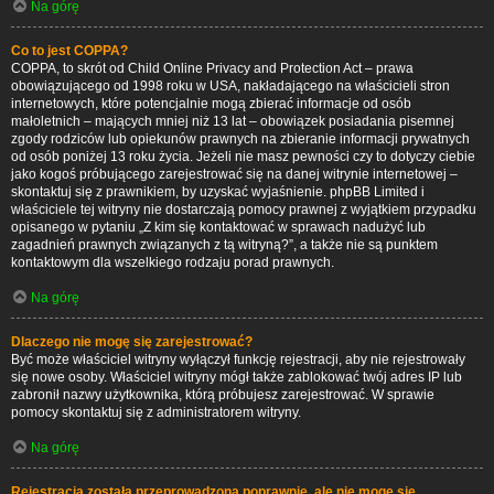
Na górę
Co to jest COPPA?
COPPA, to skrót od Child Online Privacy and Protection Act – prawa
obowiązującego od 1998 roku w USA, nakładającego na właścicieli stron
internetowych, które potencjalnie mogą zbierać informacje od osób
małoletnich – mających mniej niż 13 lat – obowiązek posiadania pisemnej
zgody rodziców lub opiekunów prawnych na zbieranie informacji prywatnych
od osób poniżej 13 roku życia. Jeżeli nie masz pewności czy to dotyczy ciebie
jako kogoś próbującego zarejestrować się na danej witrynie internetowej –
skontaktuj się z prawnikiem, by uzyskać wyjaśnienie. phpBB Limited i
właściciele tej witryny nie dostarczają pomocy prawnej z wyjątkiem przypadku
opisanego w pytaniu „Z kim się kontaktować w sprawach nadużyć lub
zagadnień prawnych związanych z tą witryną?”, a także nie są punktem
kontaktowym dla wszelkiego rodzaju porad prawnych.
Na górę
Dlaczego nie mogę się zarejestrować?
Być może właściciel witryny wyłączył funkcję rejestracji, aby nie rejestrowały
się nowe osoby. Właściciel witryny mógł także zablokować twój adres IP lub
zabronił nazwy użytkownika, którą próbujesz zarejestrować. W sprawie
pomocy skontaktuj się z administratorem witryny.
Na górę
Rejestracja została przeprowadzona poprawnie, ale nie mogę się