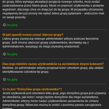
do grupy, która wymaga akceptacji przyjęcia nowego członka, musi zostać
zaakceptowana przez lidera grupy. Może on poprosić użytkownika o podanie
wyjaśnień, dlaczego chce on dołączyć do tej grupy. W przypadku otrzymania
negatywnej decyzji proszę nie nękać lidera grupy pytaniami – widocznie miał
on swoje powody.
Na górę
W jaki sposób można zostać liderem grupy?
Lidera grupy zazwyczaj mianuje administrator witryny podczas tworzenia
grupy. Jeśli chcesz utworzyć grupę użytkowników, skontaktuj się z
administratorem, wysyłając do niego prywatną wiadomość.
Na górę
Dlaczego niektóre nazwy użytkowników są wyświetlane innymi kolorami?
Możliwe, że administrator witryny przypisał kolor członkom grupy, aby ułatwić
identyfikowanie członków tej grupy.
Na górę
Co to jest “Domyślna grupa użytkownika”?
Jeżeli użytkownik jest członkiem kilku grup, jego domyślna grupa jest używana
do określenia, jaki kolor i ranga będzie domyślnie dla niego wyświetlana.
Administrator witryny może nadać użytkownikowi uprawnienia do zmiany
domyślnej grupy. Wówczas można to zrobić z poziomu panelu zarządzania
kontem.