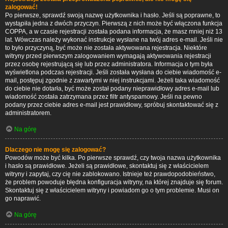
zalogować!
Po pierwsze, sprawdź swoją nazwę użytkownika i hasło. Jeśli są poprawne, to
wystąpiła jedna z dwóch przyczyn. Pierwszą z nich może być włączona funkcja
COPPA, a w czasie rejestracji została podana informacja, że masz mniej niż 13
lat. Wówczas należy wykonać instrukcje wysłane na twój adres e-mail. Jeśli nie
to było przyczyną, być może nie została aktywowana rejestracja. Niektóre
witryny przed pierwszym zalogowaniem wymagają aktywowania rejestracji
przez osobę rejestrującą się lub przez administratora. Informacja o tym była
wyświetlona podczas rejestracji. Jeśli została wysłana do ciebie wiadomość e-
mail, postępuj zgodnie z zawartymi w niej instrukcjami. Jeżeli taka wiadomość
do ciebie nie dotarła, być może został podany nieprawidłowy adres e-mail lub
wiadomość została zatrzymana przez filtr antyspamowy. Jeśli na pewno
podany przez ciebie adres e-mail jest prawidłowy, spróbuj skontaktować się z
administratorem.
Na górę
Dlaczego nie mogę się zalogować?
Powodów może być kilka. Po pierwsze sprawdź, czy twoja nazwa użytkownika
i hasło są prawidłowe. Jeżeli są prawidłowe, skontaktuj się z właścicielem
witryny i zapytaj, czy cię nie zablokowano. Istnieje też prawdopodobieństwo,
że problem powoduje błędna konfiguracja witryny, na której znajduje się forum.
Skontaktuj się z właścicielem witryny i powiadom go o tym problemie. Musi on
go naprawić.
Na górę