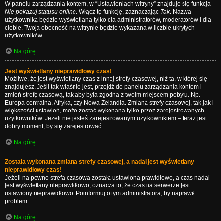
W panelu zarządzania kontem, w “Ustawieniach witryny” znajduje się funkcja
Nie pokazuj statusu online
. Włącz tę funkcję, zaznaczając
Tak
. Nazwa
użytkownika będzie wyświetlana tylko dla administratorów, moderatorów i dla
ciebie. Twoja obecność na witrynie będzie wykazana w liczbie ukrytych
użytkowników.
Na górę
Jest wyświetlany nieprawidłowy czas!
Możliwe, że jest wyświetlany czas z innej strefy czasowej, niż ta, w której się
znajdujesz. Jeśli tak właśnie jest, przejdź do panelu zarządzania kontem i
zmień strefę czasową, tak aby była zgodna z twoim miejscem pobytu. Np.
Europa centralna, Afryka, czy Nowa Zelandia. Zmiana strefy czasowej, tak jak i
większości ustawień, może zostać wykonana tylko przez zarejestrowanych
użytkowników. Jeżeli nie jesteś zarejestrowanym użytkownikiem – teraz jest
dobry moment, by się zarejestrować.
Na górę
Została wykonana zmiana strefy czasowej, a nadal jest wyświetlany
nieprawidłowy czas!
Jeżeli na pewno strefa czasowa została ustawiona prawidłowo, a czas nadal
jest wyświetlany nieprawidłowo, oznacza to, że czas na serwerze jest
ustawiony nieprawidłowo. Poinformuj o tym administratora, by naprawił
problem.
Na górę