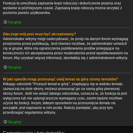
Funkcja ta umożliwia zapisanie kopii roboczej i dokończenie pisania oraz
wysłanie w późniejszym czasie. Zapisaną kopię roboczą można wczytać z
poziomu panelu użytkownika.
Na górę
Dlaczego mój post musi być akceptowany?
Administrator witryny mógł zadecydować, że posty na danym forum wymagają
przejrzenia przed publikacją. Jest również możliwe, że administrator umieścił
cię w grupie, która ma ograniczenia publikowania postów polegające na
konieczności ich akceptowania przez moderatorów przed opublikowaniem na
forum. Aby uzyskać więcej informacji, skontaktuj się z administratorem witryny.
Na górę
W jaki sposób mogę przesunąć swój temat na górę strony tematów?
Klikając odnośnik “Przesuń temat w górę”, znajdujący się w widoku tematu
zazwyczaj na dole strony, możesz przesunąć go na samą górę pierwszej
strony forum. Jeśli nie widać takiego odnośnika, oznacza to, że funkcja ta jest
wyłączona lub nie upłynął jeszcze wymagany czas, zanim będzie możliwe
użycie tej funkcji. Innym, łatwym sposobem na przesunięcie tematu na
początek, jest napisanie w nim posta. Należy pamiętać, aby przy tym
przestrzegać regulaminu witryny.
Na górę