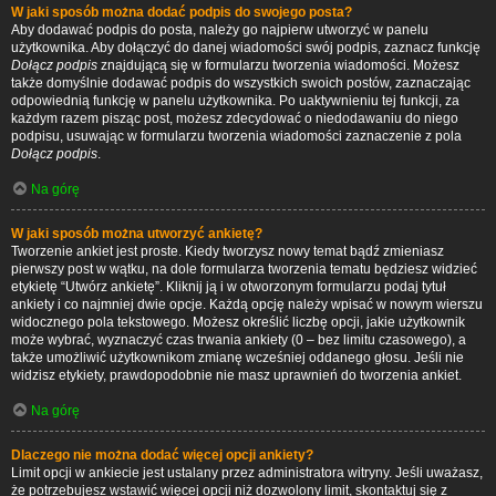
W jaki sposób można dodać podpis do swojego posta?
Aby dodawać podpis do posta, należy go najpierw utworzyć w panelu
użytkownika. Aby dołączyć do danej wiadomości swój podpis, zaznacz funkcję
Dołącz podpis
znajdującą się w formularzu tworzenia wiadomości. Możesz
także domyślnie dodawać podpis do wszystkich swoich postów, zaznaczając
odpowiednią funkcję w panelu użytkownika. Po uaktywnieniu tej funkcji, za
każdym razem pisząc post, możesz zdecydować o niedodawaniu do niego
podpisu, usuwając w formularzu tworzenia wiadomości zaznaczenie z pola
Dołącz podpis
.
Na górę
W jaki sposób można utworzyć ankietę?
Tworzenie ankiet jest proste. Kiedy tworzysz nowy temat bądź zmieniasz
pierwszy post w wątku, na dole formularza tworzenia tematu będziesz widzieć
etykietę “Utwórz ankietę”. Kliknij ją i w otworzonym formularzu podaj tytuł
ankiety i co najmniej dwie opcje. Każdą opcję należy wpisać w nowym wierszu
widocznego pola tekstowego. Możesz określić liczbę opcji, jakie użytkownik
może wybrać, wyznaczyć czas trwania ankiety (0 – bez limitu czasowego), a
także umożliwić użytkownikom zmianę wcześniej oddanego głosu. Jeśli nie
widzisz etykiety, prawdopodobnie nie masz uprawnień do tworzenia ankiet.
Na górę
Dlaczego nie można dodać więcej opcji ankiety?
Limit opcji w ankiecie jest ustalany przez administratora witryny. Jeśli uważasz,
że potrzebujesz wstawić więcej opcji niż dozwolony limit, skontaktuj się z