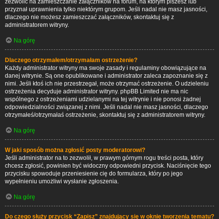
zezwolić na zamieszczanie załączników na forum, na którym piszesz lub
przyznał uprawnienia tylko niektórym grupom. Jeśli nadal nie masz jasności,
dlaczego nie możesz zamieszczać załączników, skontaktuj się z
administratorem witryny.
Na górę
Dlaczego otrzymałem/otrzymałam ostrzeżenie?
Każdy administrator witryny ma swoje zasady i regulaminy obowiązujące na
danej witrynie. Są one opublikowane i administrator zaleca zapoznanie się z
nimi. Jeśli ktoś ich nie przestrzegał, może otrzymać ostrzeżenie. O udzieleniu
ostrzeżenia decyduje administrator witryny. phpBB Limited nie ma nic
wspólnego z ostrzeżeniami udzielanymi na tej witrynie i nie ponosi żadnej
odpowiedzialności związanej z nimi. Jeśli nadal nie masz jasności, dlaczego
otrzymałeś/otrzymałaś ostrzeżenie, skontaktuj się z administratorem witryny.
Na górę
W jaki sposób można zgłosić posty moderatorowi?
Jeśli administrator na to zezwolił, w prawym górnym rogu treści posta, który
chcesz zgłosić, powinien być widoczny odpowiedni przycisk. Naciśnięcie tego
przycisku spowoduje przeniesienie cię do formularza, który po jego
wypełnieniu umożliwi wysłanie zgłoszenia.
Na górę
Do czego służy przycisk “Zapisz” znajdujący się w oknie tworzenia tematu?