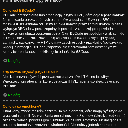
Formatowanie i typy tematów
Co to jest BBCode?
BBCode jest specjalną implementacją języka HTML, która daje lepszą kontrolę
formatowania poszczególnych elementów w postach. Używanie BBCode na
forum jest uzależnione od ustawień określanych przez administratora. Można
wyłączyć BBCode w poszczególnych postach, zaznaczając odpowiednią
funkcję w formularzu tworzenia posta. Sam BBCode jest podobny w składni do
HTML-a, ale znaczniki zawarte są w nawiasach kwadratowych [przykład]
zamiast w używanych w HTML-u nawiasach ostrych <przykład>. Aby uzyskać
więcej informacji o BBCode, zapoznaj się z przewodnikiem dostępnym ze
strony tworzenia posta po kliknięciu odnośnika
BBCode
.
Na górę
Czy można używać języka HTML?
Nie. Nie można używać i przetwarzać znaczników HTML na tej witrynie.
Większość formatowania, które dostarcza HTML, można uzyskać, używając
BBCode.
Na górę
Co to są są emotikony?
Emotikony, zwane też uśmieszkami, to małe obrazki, które mogą być użyte do
wyrażania emocji. Do wyrażania emocji można też stosować krótkie kody, np. :)
oznacza radość, podczas gdy :( smutek. Pełna lista emotikon jest dostępna z
poziomu formularza tworzenia wiadomości. Nie należy jednak nadmiernie