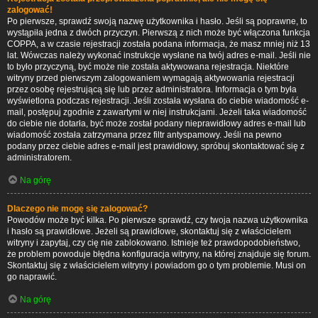
zalogować!
Po pierwsze, sprawdź swoją nazwę użytkownika i hasło. Jeśli są poprawne, to
wystąpiła jedna z dwóch przyczyn. Pierwszą z nich może być włączona funkcja
COPPA, a w czasie rejestracji została podana informacja, że masz mniej niż 13
lat. Wówczas należy wykonać instrukcje wysłane na twój adres e-mail. Jeśli nie
to było przyczyną, być może nie została aktywowana rejestracja. Niektóre
witryny przed pierwszym zalogowaniem wymagają aktywowania rejestracji
przez osobę rejestrującą się lub przez administratora. Informacja o tym była
wyświetlona podczas rejestracji. Jeśli została wysłana do ciebie wiadomość e-
mail, postępuj zgodnie z zawartymi w niej instrukcjami. Jeżeli taka wiadomość
do ciebie nie dotarła, być może został podany nieprawidłowy adres e-mail lub
wiadomość została zatrzymana przez filtr antyspamowy. Jeśli na pewno
podany przez ciebie adres e-mail jest prawidłowy, spróbuj skontaktować się z
administratorem.
Na górę
Dlaczego nie mogę się zalogować?
Powodów może być kilka. Po pierwsze sprawdź, czy twoja nazwa użytkownika
i hasło są prawidłowe. Jeżeli są prawidłowe, skontaktuj się z właścicielem
witryny i zapytaj, czy cię nie zablokowano. Istnieje też prawdopodobieństwo,
że problem powoduje błędna konfiguracja witryny, na której znajduje się forum.
Skontaktuj się z właścicielem witryny i powiadom go o tym problemie. Musi on
go naprawić.
Na górę