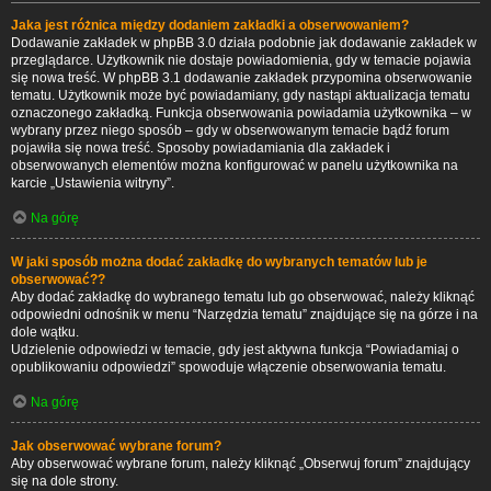
Jaka jest różnica między dodaniem zakładki a obserwowaniem?
Dodawanie zakładek w phpBB 3.0 działa podobnie jak dodawanie zakładek w
przeglądarce. Użytkownik nie dostaje powiadomienia, gdy w temacie pojawia
się nowa treść. W phpBB 3.1 dodawanie zakładek przypomina obserwowanie
tematu. Użytkownik może być powiadamiany, gdy nastąpi aktualizacja tematu
oznaczonego zakładką. Funkcja obserwowania powiadamia użytkownika – w
wybrany przez niego sposób – gdy w obserwowanym temacie bądź forum
pojawiła się nowa treść. Sposoby powiadamiania dla zakładek i
obserwowanych elementów można konfigurować w panelu użytkownika na
karcie „Ustawienia witryny”.
Na górę
W jaki sposób można dodać zakładkę do wybranych tematów lub je
obserwować??
Aby dodać zakładkę do wybranego tematu lub go obserwować, należy kliknąć
odpowiedni odnośnik w menu “Narzędzia tematu” znajdujące się na górze i na
dole wątku.
Udzielenie odpowiedzi w temacie, gdy jest aktywna funkcja “Powiadamiaj o
opublikowaniu odpowiedzi” spowoduje włączenie obserwowania tematu.
Na górę
Jak obserwować wybrane forum?
Aby obserwować wybrane forum, należy kliknąć „Obserwuj forum” znajdujący
się na dole strony.