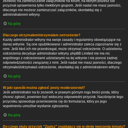
zezwolić na zamieszczanie załączników na forum, na którym piszesz lub
przyznał uprawnienia tylko niektórym grupom. Jeśli nadal nie masz jasności,
dlaczego nie możesz zamieszczać załączników, skontaktuj się z
administratorem witryny.
Na górę
Dlaczego otrzymałem/otrzymałam ostrzeżenie?
Każdy administrator witryny ma swoje zasady i regulaminy obowiązujące na
danej witrynie. Są one opublikowane i administrator zaleca zapoznanie się z
nimi. Jeśli ktoś ich nie przestrzegał, może otrzymać ostrzeżenie. O udzieleniu
ostrzeżenia decyduje administrator witryny. phpBB Limited nie ma nic
wspólnego z ostrzeżeniami udzielanymi na tej witrynie i nie ponosi żadnej
odpowiedzialności związanej z nimi. Jeśli nadal nie masz jasności, dlaczego
otrzymałeś/otrzymałaś ostrzeżenie, skontaktuj się z administratorem witryny.
Na górę
W jaki sposób można zgłosić posty moderatorowi?
Jeśli administrator na to zezwolił, w prawym górnym rogu treści posta, który
chcesz zgłosić, powinien być widoczny odpowiedni przycisk. Naciśnięcie tego
przycisku spowoduje przeniesienie cię do formularza, który po jego
wypełnieniu umożliwi wysłanie zgłoszenia.
Na górę
Do czego służy przycisk “Zapisz” znajdujący się w oknie tworzenia tematu?