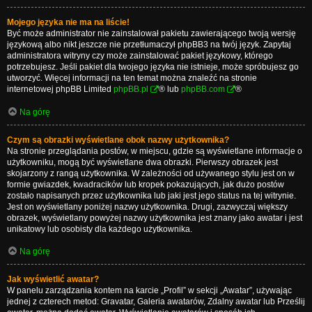
Mojego języka nie ma na liście!
Być może administrator nie zainstalował pakietu zawierającego twoją wersję
językową albo nikt jeszcze nie przetłumaczył phpBB3 na twój język. Zapytaj
administratora witryny czy może zainstalować pakiet językowy, którego
potrzebujesz. Jeśli pakiet dla twojego języka nie istnieje, może spróbujesz go
utworzyć. Więcej informacji na ten temat można znaleźć na stronie
internetowej phpBB Limited
phpBB.pl
® lub
phpBB.com
®
Na górę
Czym są obrazki wyświetlane obok nazwy użytkownika?
Na stronie przeglądania postów, w miejscu, gdzie są wyświetlane informacje o
użytkowniku, mogą być wyświetlane dwa obrazki. Pierwszy obrazek jest
skojarzony z rangą użytkownika. W zależności od używanego stylu jest on w
formie gwiazdek, kwadracików lub kropek pokazujących, jak dużo postów
zostało napisanych przez użytkownika lub jaki jest jego status na tej witrynie.
Jest on wyświetlany poniżej nazwy użytkownika. Drugi, zazwyczaj większy
obrazek, wyświetlany powyżej nazwy użytkownika jest znany jako awatar i jest
unikatowy lub osobisty dla każdego użytkownika.
Na górę
Jak wyświetlić awatar?
W panelu zarządzania kontem na karcie „Profil” w sekcji „Awatar”, używając
jednej z czterech metod: Gravatar, Galeria awatarów, Zdalny awatar lub Prześlij