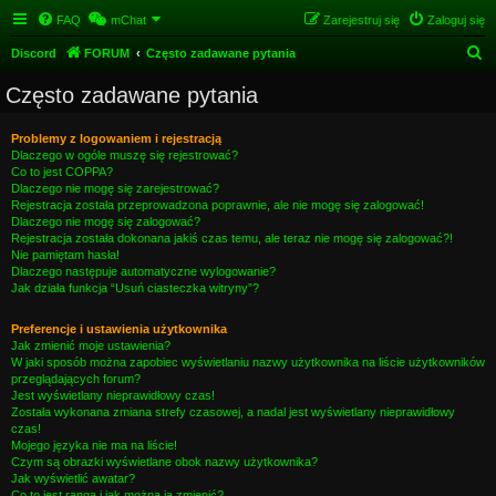
FAQ
mChat
Zarejestruj się
Zaloguj się
S
Discord
FORUM
Często zadawane pytania
z
Często zadawane pytania
u
k
Problemy z logowaniem i rejestracją
Dlaczego w ogóle muszę się rejestrować?
a
Co to jest COPPA?
j
Dlaczego nie mogę się zarejestrować?
Rejestracja została przeprowadzona poprawnie, ale nie mogę się zalogować!
Dlaczego nie mogę się zalogować?
Rejestracja została dokonana jakiś czas temu, ale teraz nie mogę się zalogować?!
Nie pamiętam hasła!
Dlaczego następuje automatyczne wylogowanie?
Jak działa funkcja “Usuń ciasteczka witryny”?
Preferencje i ustawienia użytkownika
Jak zmienić moje ustawienia?
W jaki sposób można zapobiec wyświetlaniu nazwy użytkownika na liście użytkowników
przeglądających forum?
Jest wyświetlany nieprawidłowy czas!
Została wykonana zmiana strefy czasowej, a nadal jest wyświetlany nieprawidłowy
czas!
Mojego języka nie ma na liście!
Czym są obrazki wyświetlane obok nazwy użytkownika?
Jak wyświetlić awatar?
Co to jest ranga i jak można ją zmienić?