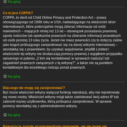
Na górę
Co to jest COPPA?
COPPA, to skrót od Child Online Privacy and Protection Act – prawa
obowiązującego od 1998 roku w USA, nakładającego na właścicieli stron
internetowych, które potencjalnie mogą zbierać informacje od osób
małoletnich – mających mniej niż 13 lat – obowiązek posiadania pisemnej
zgody rodziców lub opiekunów prawnych na zbieranie informacji prywatnych
od osób poniżej 13 roku życia. Jeżeli nie masz pewności czy to dotyczy ciebie
jako kogoś próbującego zarejestrować się na danej witrynie internetowej –
skontaktuj się z prawnikiem, by uzyskać wyjaśnienie. phpBB Limited i
właściciele tej witryny nie dostarczają pomocy prawnej z wyjątkiem przypadku
opisanego w pytaniu „Z kim się kontaktować w sprawach nadużyć lub
zagadnień prawnych związanych z tą witryną?”, a także nie są punktem
kontaktowym dla wszelkiego rodzaju porad prawnych.
Na górę
Dlaczego nie mogę się zarejestrować?
Być może właściciel witryny wyłączył funkcję rejestracji, aby nie rejestrowały
się nowe osoby. Właściciel witryny mógł także zablokować twój adres IP lub
zabronił nazwy użytkownika, którą próbujesz zarejestrować. W sprawie
pomocy skontaktuj się z administratorem witryny.
Na górę
Rejestracja została przeprowadzona poprawnie, ale nie mogę się