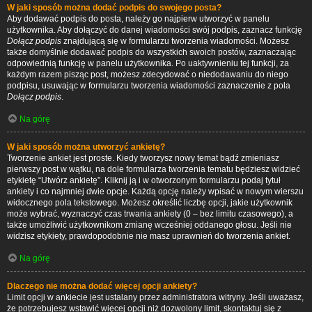
W jaki sposób można dodać podpis do swojego posta?
Aby dodawać podpis do posta, należy go najpierw utworzyć w panelu
użytkownika. Aby dołączyć do danej wiadomości swój podpis, zaznacz funkcję
Dołącz podpis
znajdującą się w formularzu tworzenia wiadomości. Możesz
także domyślnie dodawać podpis do wszystkich swoich postów, zaznaczając
odpowiednią funkcję w panelu użytkownika. Po uaktywnieniu tej funkcji, za
każdym razem pisząc post, możesz zdecydować o niedodawaniu do niego
podpisu, usuwając w formularzu tworzenia wiadomości zaznaczenie z pola
Dołącz podpis
.
Na górę
W jaki sposób można utworzyć ankietę?
Tworzenie ankiet jest proste. Kiedy tworzysz nowy temat bądź zmieniasz
pierwszy post w wątku, na dole formularza tworzenia tematu będziesz widzieć
etykietę “Utwórz ankietę”. Kliknij ją i w otworzonym formularzu podaj tytuł
ankiety i co najmniej dwie opcje. Każdą opcję należy wpisać w nowym wierszu
widocznego pola tekstowego. Możesz określić liczbę opcji, jakie użytkownik
może wybrać, wyznaczyć czas trwania ankiety (0 – bez limitu czasowego), a
także umożliwić użytkownikom zmianę wcześniej oddanego głosu. Jeśli nie
widzisz etykiety, prawdopodobnie nie masz uprawnień do tworzenia ankiet.
Na górę
Dlaczego nie można dodać więcej opcji ankiety?
Limit opcji w ankiecie jest ustalany przez administratora witryny. Jeśli uważasz,
że potrzebujesz wstawić więcej opcji niż dozwolony limit, skontaktuj się z