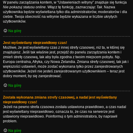
W panelu zarządzania kontem, w “Ustawieniach witryny” znajduje się funkcja
Nie pokazuj statusu online
. Włącz tę funkcję, zaznaczając
Tak
. Nazwa
użytkownika będzie wyświetlana tylko dla administratorów, moderatorów i dla
ciebie. Twoja obecność na witrynie będzie wykazana w liczbie ukrytych
użytkowników.
Na górę
Jest wyświetlany nieprawidłowy czas!
Możliwe, że jest wyświetlany czas z innej strefy czasowej, niż ta, w której się
znajdujesz. Jeśli tak właśnie jest, przejdź do panelu zarządzania kontem i
zmień strefę czasową, tak aby była zgodna z twoim miejscem pobytu. Np.
Europa centralna, Afryka, czy Nowa Zelandia. Zmiana strefy czasowej, tak jak i
większości ustawień, może zostać wykonana tylko przez zarejestrowanych
użytkowników. Jeżeli nie jesteś zarejestrowanym użytkownikiem – teraz jest
dobry moment, by się zarejestrować.
Na górę
Została wykonana zmiana strefy czasowej, a nadal jest wyświetlany
nieprawidłowy czas!
Jeżeli na pewno strefa czasowa została ustawiona prawidłowo, a czas nadal
jest wyświetlany nieprawidłowo, oznacza to, że czas na serwerze jest
ustawiony nieprawidłowo. Poinformuj o tym administratora, by naprawił
problem.
Na górę