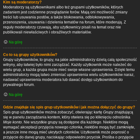
Kim są moderatorzy?
Moderatorzy są użytkownikami albo też grupami użytkowników, których
zadaniem jest codzienne przeglądanie forów. Mają oni możliwość zmiany
treści lub usuwania postów, a także blokowania, odblokowywania,
przenoszenia, usuwania i dzielenia tematów na forum, które moderują. Z
reguły moderatorzy czuwają, aby użytkownicy pisali na temat oraz nie
publikowali niewłaściwych i obraźliwych materiałów.
Na górę
Co to są grupy użytkowników?
Grupy użytkowników, to grupy, na jakie administratorzy dzielą całą społeczność
witryny, aby łatwiej było nimi zarządzać. Każdy użytkownik może należeć do
wielu grup, a każda grupa może mieć swoje własne uprawnienia. Dzięki temu
administratorzy mogą łatwo zmieniać uprawnienia wielu użytkowników naraz,
nadawać uprawnienia moderatora lub dawać dostęp użytkownikom do
prywatnego forum.
Na górę
Gdzie znajduje się spis grup użytkowników i jak można dołączyć do grupy?
Spis grup użytkowników można zobaczyć, otwierając kartę
Grupy
znajdującą
się w panelu zarządzania kontem, który otwiera się po kliknięciu odnośnika
Moje konto
. Nie wszystkie grupy są dostępne dla każdego. Niektóre mogą
wymagać akceptacji przyjęcia nowego członka, niektóre mogą być zamknięte,
a jeszcze inne mogą mieć ukrytych członków. Użytkownik może poprosić o
przyjęcie do danej grupy, naciskając odpowiedni przycisk. Prośba o przyjęcie