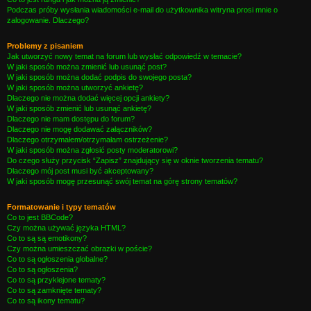
Podczas próby wysłania wiadomości e-mail do użytkownika witryna prosi mnie o
zalogowanie. Dlaczego?
Problemy z pisaniem
Jak utworzyć nowy temat na forum lub wysłać odpowiedź w temacie?
W jaki sposób można zmienić lub usunąć post?
W jaki sposób można dodać podpis do swojego posta?
W jaki sposób można utworzyć ankietę?
Dlaczego nie można dodać więcej opcji ankiety?
W jaki sposób zmienić lub usunąć ankietę?
Dlaczego nie mam dostępu do forum?
Dlaczego nie mogę dodawać załączników?
Dlaczego otrzymałem/otrzymałam ostrzeżenie?
W jaki sposób można zgłosić posty moderatorowi?
Do czego służy przycisk “Zapisz” znajdujący się w oknie tworzenia tematu?
Dlaczego mój post musi być akceptowany?
W jaki sposób mogę przesunąć swój temat na górę strony tematów?
Formatowanie i typy tematów
Co to jest BBCode?
Czy można używać języka HTML?
Co to są są emotikony?
Czy można umieszczać obrazki w poście?
Co to są ogłoszenia globalne?
Co to są ogłoszenia?
Co to są przyklejone tematy?
Co to są zamknięte tematy?
Co to są ikony tematu?