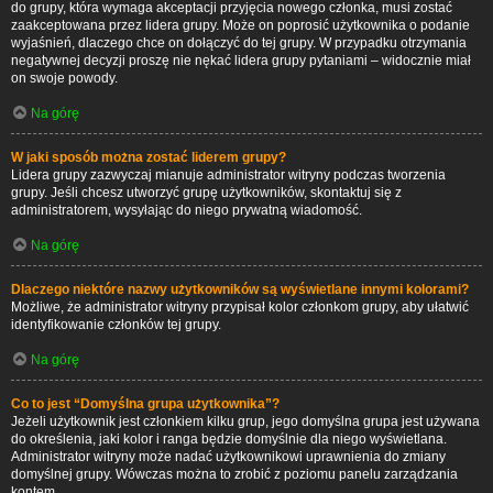
do grupy, która wymaga akceptacji przyjęcia nowego członka, musi zostać
zaakceptowana przez lidera grupy. Może on poprosić użytkownika o podanie
wyjaśnień, dlaczego chce on dołączyć do tej grupy. W przypadku otrzymania
negatywnej decyzji proszę nie nękać lidera grupy pytaniami – widocznie miał
on swoje powody.
Na górę
W jaki sposób można zostać liderem grupy?
Lidera grupy zazwyczaj mianuje administrator witryny podczas tworzenia
grupy. Jeśli chcesz utworzyć grupę użytkowników, skontaktuj się z
administratorem, wysyłając do niego prywatną wiadomość.
Na górę
Dlaczego niektóre nazwy użytkowników są wyświetlane innymi kolorami?
Możliwe, że administrator witryny przypisał kolor członkom grupy, aby ułatwić
identyfikowanie członków tej grupy.
Na górę
Co to jest “Domyślna grupa użytkownika”?
Jeżeli użytkownik jest członkiem kilku grup, jego domyślna grupa jest używana
do określenia, jaki kolor i ranga będzie domyślnie dla niego wyświetlana.
Administrator witryny może nadać użytkownikowi uprawnienia do zmiany
domyślnej grupy. Wówczas można to zrobić z poziomu panelu zarządzania
kontem.