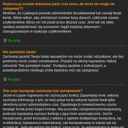
Rejestracja została dokonana jakiś czas temu, ale teraz nie mogę się
zalogować?!
Możliwe, że z jakiegoś powodu administrator dezaktywował lub usunął twoje
konto. Wiele witryn, aby zmniejszyć rozmiar bazy danych, cyklicznie usuwa
użytkowników, którzy nic nie pisali przez dłuższy czas. Jeśli tak się stało,
spróbuj zarejestrować się ponownie i bądź bardziej aktywnym i
zaangażowanym w dyskusje użytkownikiem.
Na górę
Nie pamiętam hasła!
Zachowaj spokój! Twoje hasło wprawdzie nie może zostać odzyskane, ale bez
problemu może zostać zresetowane. Przejdź na stronę logowania i kliknij
odnośnik “Nie pamiętam hasła”. Postępuj zgodnie z instrukcjami, a
prawdopodobnie niedługo znów będziesz móc się zalogować.
Na górę
Dlaczego następuje automatyczne wylogowanie?
Jeżeli w czasie logowania nie zaznaczysz funkcji
Zapamiętaj mnie
, witryna
zachowa informację o tym, że twój pobyt na tej witrynie będzie trwał tylko
określony przez administratora czas. Zapobiega to niewłaściwemu użyciu
twojego konta przez kogoś innego. Aby pozostać zalogowanym/zalogowaną,
podczas logowania zaznacz funkcję
Loguj mnie automatycznie
. Jest to
niezalecane, jeżeli korzystasz z witryny z ogólnie dostępnego komputera, np.
w bibliotece, kawiarence internetowej, sali komputerowej w szkole lub na
uczelni itp. Jeśli nie widzisz tej funkcji, oznacza to, że administrator ją wyłączył.