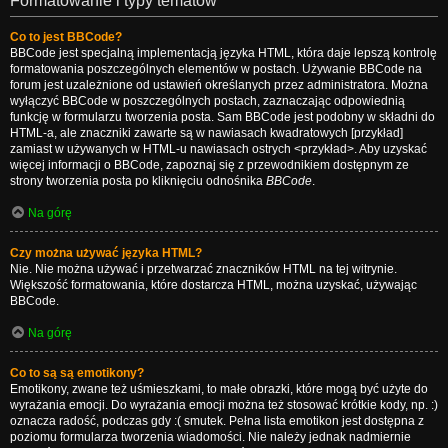
Formatowanie i typy tematów
Co to jest BBCode?
BBCode jest specjalną implementacją języka HTML, która daje lepszą kontrolę
formatowania poszczególnych elementów w postach. Używanie BBCode na
forum jest uzależnione od ustawień określanych przez administratora. Można
wyłączyć BBCode w poszczególnych postach, zaznaczając odpowiednią
funkcję w formularzu tworzenia posta. Sam BBCode jest podobny w składni do
HTML-a, ale znaczniki zawarte są w nawiasach kwadratowych [przykład]
zamiast w używanych w HTML-u nawiasach ostrych <przykład>. Aby uzyskać
więcej informacji o BBCode, zapoznaj się z przewodnikiem dostępnym ze
strony tworzenia posta po kliknięciu odnośnika
BBCode
.
Na górę
Czy można używać języka HTML?
Nie. Nie można używać i przetwarzać znaczników HTML na tej witrynie.
Większość formatowania, które dostarcza HTML, można uzyskać, używając
BBCode.
Na górę
Co to są są emotikony?
Emotikony, zwane też uśmieszkami, to małe obrazki, które mogą być użyte do
wyrażania emocji. Do wyrażania emocji można też stosować krótkie kody, np. :)
oznacza radość, podczas gdy :( smutek. Pełna lista emotikon jest dostępna z
poziomu formularza tworzenia wiadomości. Nie należy jednak nadmiernie