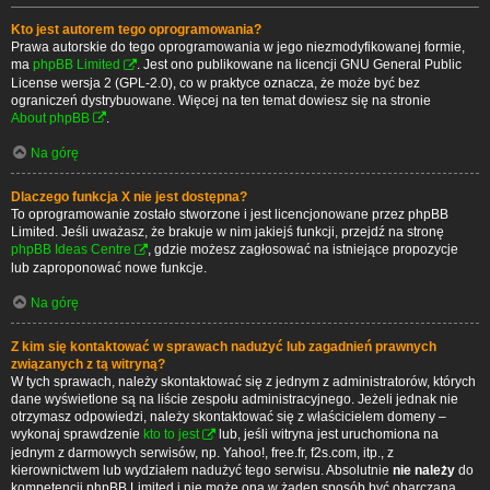
Kto jest autorem tego oprogramowania?
Prawa autorskie do tego oprogramowania w jego niezmodyfikowanej formie,
ma
phpBB Limited
. Jest ono publikowane na licencji GNU General Public
License wersja 2 (GPL-2.0), co w praktyce oznacza, że może być bez
ograniczeń dystrybuowane. Więcej na ten temat dowiesz się na stronie
About phpBB
.
Na górę
Dlaczego funkcja X nie jest dostępna?
To oprogramowanie zostało stworzone i jest licencjonowane przez phpBB
Limited. Jeśli uważasz, że brakuje w nim jakiejś funkcji, przejdź na stronę
phpBB Ideas Centre
, gdzie możesz zagłosować na istniejące propozycje
lub zaproponować nowe funkcje.
Na górę
Z kim się kontaktować w sprawach nadużyć lub zagadnień prawnych
związanych z tą witryną?
W tych sprawach, należy skontaktować się z jednym z administratorów, których
dane wyświetlone są na liście zespołu administracyjnego. Jeżeli jednak nie
otrzymasz odpowiedzi, należy skontaktować się z właścicielem domeny –
wykonaj sprawdzenie
kto to jest
lub, jeśli witryna jest uruchomiona na
jednym z darmowych serwisów, np. Yahoo!, free.fr, f2s.com, itp., z
kierownictwem lub wydziałem nadużyć tego serwisu. Absolutnie
nie należy
do
kompetencji phpBB Limited i nie może ona w żaden sposób być obarczana