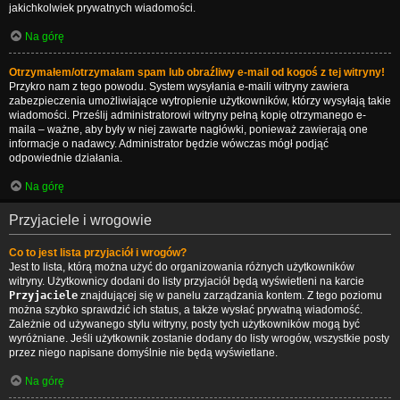
jakichkolwiek prywatnych wiadomości.
Na górę
Otrzymałem/otrzymałam spam lub obraźliwy e-mail od kogoś z tej witryny!
Przykro nam z tego powodu. System wysyłania e-maili witryny zawiera
zabezpieczenia umożliwiające wytropienie użytkowników, którzy wysyłają takie
wiadomości. Prześlij administratorowi witryny pełną kopię otrzymanego e-
maila – ważne, aby były w niej zawarte nagłówki, ponieważ zawierają one
informacje o nadawcy. Administrator będzie wówczas mógł podjąć
odpowiednie działania.
Na górę
Przyjaciele i wrogowie
Co to jest lista przyjaciół i wrogów?
Jest to lista, którą można użyć do organizowania różnych użytkowników
witryny. Użytkownicy dodani do listy przyjaciół będą wyświetleni na karcie
Przyjaciele
znajdującej się w panelu zarządzania kontem. Z tego poziomu
można szybko sprawdzić ich status, a także wysłać prywatną wiadomość.
Zależnie od używanego stylu witryny, posty tych użytkowników mogą być
wyróżniane. Jeśli użytkownik zostanie dodany do listy wrogów, wszystkie posty
przez niego napisane domyślnie nie będą wyświetlane.
Na górę