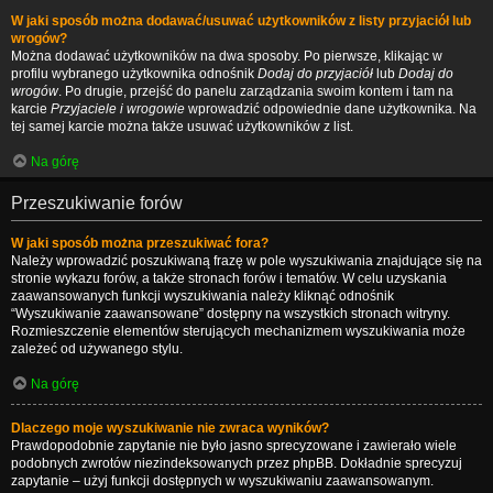
W jaki sposób można dodawać/usuwać użytkowników z listy przyjaciół lub
wrogów?
Można dodawać użytkowników na dwa sposoby. Po pierwsze, klikając w
profilu wybranego użytkownika odnośnik
Dodaj do przyjaciół
lub
Dodaj do
wrogów
. Po drugie, przejść do panelu zarządzania swoim kontem i tam na
karcie
Przyjaciele i wrogowie
wprowadzić odpowiednie dane użytkownika. Na
tej samej karcie można także usuwać użytkowników z list.
Na górę
Przeszukiwanie forów
W jaki sposób można przeszukiwać fora?
Należy wprowadzić poszukiwaną frazę w pole wyszukiwania znajdujące się na
stronie wykazu forów, a także stronach forów i tematów. W celu uzyskania
zaawansowanych funkcji wyszukiwania należy kliknąć odnośnik
“Wyszukiwanie zaawansowane” dostępny na wszystkich stronach witryny.
Rozmieszczenie elementów sterujących mechanizmem wyszukiwania może
zależeć od używanego stylu.
Na górę
Dlaczego moje wyszukiwanie nie zwraca wyników?
Prawdopodobnie zapytanie nie było jasno sprecyzowane i zawierało wiele
podobnych zwrotów niezindeksowanych przez phpBB. Dokładnie sprecyzuj
zapytanie – użyj funkcji dostępnych w wyszukiwaniu zaawansowanym.