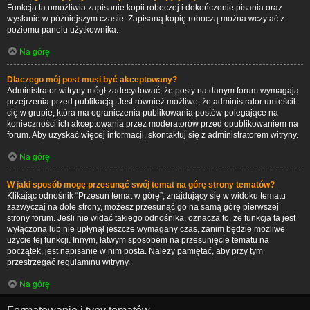
Funkcja ta umożliwia zapisanie kopii roboczej i dokończenie pisania oraz
wysłanie w późniejszym czasie. Zapisaną kopię roboczą można wczytać z
poziomu panelu użytkownika.
Na górę
Dlaczego mój post musi być akceptowany?
Administrator witryny mógł zadecydować, że posty na danym forum wymagają
przejrzenia przed publikacją. Jest również możliwe, że administrator umieścił
cię w grupie, która ma ograniczenia publikowania postów polegające na
konieczności ich akceptowania przez moderatorów przed opublikowaniem na
forum. Aby uzyskać więcej informacji, skontaktuj się z administratorem witryny.
Na górę
W jaki sposób mogę przesunąć swój temat na górę strony tematów?
Klikając odnośnik “Przesuń temat w górę”, znajdujący się w widoku tematu
zazwyczaj na dole strony, możesz przesunąć go na samą górę pierwszej
strony forum. Jeśli nie widać takiego odnośnika, oznacza to, że funkcja ta jest
wyłączona lub nie upłynął jeszcze wymagany czas, zanim będzie możliwe
użycie tej funkcji. Innym, łatwym sposobem na przesunięcie tematu na
początek, jest napisanie w nim posta. Należy pamiętać, aby przy tym
przestrzegać regulaminu witryny.
Na górę