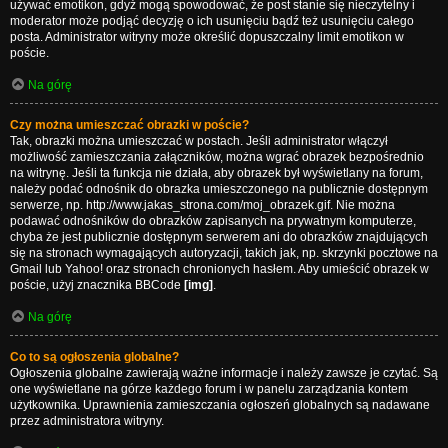
używać emotikon, gdyż mogą spowodować, że post stanie się nieczytelny i
moderator może podjąć decyzję o ich usunięciu bądź też usunięciu całego
posta. Administrator witryny może określić dopuszczalny limit emotikon w
poście.
Na górę
Czy można umieszczać obrazki w poście?
Tak, obrazki można umieszczać w postach. Jeśli administrator włączył
możliwość zamieszczania załączników, można wgrać obrazek bezpośrednio
na witrynę. Jeśli ta funkcja nie działa, aby obrazek był wyświetlany na forum,
należy podać odnośnik do obrazka umieszczonego na publicznie dostępnym
serwerze, np. http://www.jakas_strona.com/moj_obrazek.gif. Nie można
podawać odnośników do obrazków zapisanych na prywatnym komputerze,
chyba że jest publicznie dostępnym serwerem ani do obrazków znajdujących
się na stronach wymagających autoryzacji, takich jak, np. skrzynki pocztowe na
Gmail lub Yahoo! oraz stronach chronionych hasłem. Aby umieścić obrazek w
poście, użyj znacznika BBCode
[img]
.
Na górę
Co to są ogłoszenia globalne?
Ogłoszenia globalne zawierają ważne informacje i należy zawsze je czytać. Są
one wyświetlane na górze każdego forum i w panelu zarządzania kontem
użytkownika. Uprawnienia zamieszczania ogłoszeń globalnych są nadawane
przez administratora witryny.