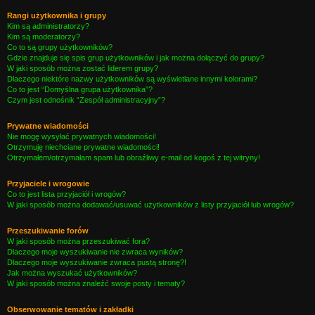
Rangi użytkownika i grupy
Kim są administratorzy?
Kim są moderatorzy?
Co to są grupy użytkowników?
Gdzie znajduje się spis grup użytkowników i jak można dołączyć do grupy?
W jaki sposób można zostać liderem grupy?
Dlaczego niektóre nazwy użytkowników są wyświetlane innymi kolorami?
Co to jest “Domyślna grupa użytkownika”?
Czym jest odnośnik “Zespół administracyjny”?
Prywatne wiadomości
Nie mogę wysyłać prywatnych wiadomości!
Otrzymuję niechciane prywatne wiadomości!
Otrzymałem/otrzymałam spam lub obraźliwy e-mail od kogoś z tej witryny!
Przyjaciele i wrogowie
Co to jest lista przyjaciół i wrogów?
W jaki sposób można dodawać/usuwać użytkowników z listy przyjaciół lub wrogów?
Przeszukiwanie forów
W jaki sposób można przeszukiwać fora?
Dlaczego moje wyszukiwanie nie zwraca wyników?
Dlaczego moje wyszukiwanie zwraca pustą stronę?!
Jak można wyszukać użytkowników?
W jaki sposób można znaleźć swoje posty i tematy?
Obserwowanie tematów i zakładki