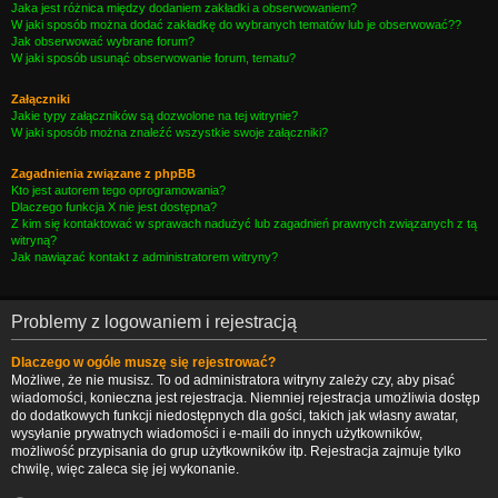
Jaka jest różnica między dodaniem zakładki a obserwowaniem?
W jaki sposób można dodać zakładkę do wybranych tematów lub je obserwować??
Jak obserwować wybrane forum?
W jaki sposób usunąć obserwowanie forum, tematu?
Załączniki
Jakie typy załączników są dozwolone na tej witrynie?
W jaki sposób można znaleźć wszystkie swoje załączniki?
Zagadnienia związane z phpBB
Kto jest autorem tego oprogramowania?
Dlaczego funkcja X nie jest dostępna?
Z kim się kontaktować w sprawach nadużyć lub zagadnień prawnych związanych z tą
witryną?
Jak nawiązać kontakt z administratorem witryny?
Problemy z logowaniem i rejestracją
Dlaczego w ogóle muszę się rejestrować?
Możliwe, że nie musisz. To od administratora witryny zależy czy, aby pisać
wiadomości, konieczna jest rejestracja. Niemniej rejestracja umożliwia dostęp
do dodatkowych funkcji niedostępnych dla gości, takich jak własny awatar,
wysyłanie prywatnych wiadomości i e-maili do innych użytkowników,
możliwość przypisania do grup użytkowników itp. Rejestracja zajmuje tylko
chwilę, więc zaleca się jej wykonanie.