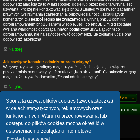
odpowiedzialnością za to w jaki sposób, gdzie lub przez kogo ta witryna jest
używana. Proszę nie kontaktować się z phpBB Limited w sprawach zagadnień
prawnych (wstrzymania i zaniechania, odpowiedzialności, szkalujących
komentarzy itp.)
bezpośrednio nie związanych
z witryną phpBB.com lub
oprogramowaniem phpBB samym w sobie. Jeśli do phpBB Limited zostanie
wysłana wiadomość dotycząca
innych podmiotów
używających tego
oprogramowania, nie należy oczekiwać odpowiedzi, lub zostanie udzielona
odpowiedź lakoniczna.
Na górę
Jak nawiązać kontakt z administratorem witryny?
Wszyscy użytkownicy witryny mogą używać – jeśli funkcja ta jest włączona
przez administratora witryny – formularza „Kontakt z nami”. Członkowie witryny
mogą także używać odnośnika „Zespół administracyjny”.
Na górę
Przejdź do
Strona ta używa plików cookies (tzw. ciasteczka)
w celach statystycznych, reklamowych oraz
FORUM
Strefa czasowa
UTC+02:00
funkcjonalnych. Warunki przechowywania lub
Technologię dostarcza
phpBB
® Forum Software © phpBB Limited
dostępu do plików cookies można określić w
Polski pakiet językowy dostarcza
phpBB.pl
ustawieniach przeglądarki internetowej.
Zasady ochrony danych osobowych
|
Regulamin
Dowiedz się więcej