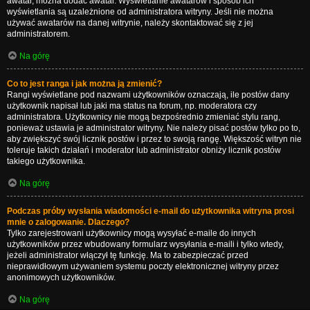
awatar, można dodać awatar. Wyświetlanie awatarów i sposób ich
wyświetlania są uzależnione od administratora witryny. Jeśli nie można
używać awatarów na danej witrynie, należy skontaktować się z jej
administratorem.
Na górę
Co to jest ranga i jak można ją zmienić?
Rangi wyświetlane pod nazwami użytkowników oznaczają, ile postów dany
użytkownik napisał lub jaki ma status na forum, np. moderatora czy
administratora. Użytkownicy nie mogą bezpośrednio zmieniać stylu rang,
ponieważ ustawia je administrator witryny. Nie należy pisać postów tylko po to,
aby zwiększyć swój licznik postów i przez to swoją rangę. Większość witryn nie
toleruje takich działań i moderator lub administrator obniży licznik postów
takiego użytkownika.
Na górę
Podczas próby wysłania wiadomości e-mail do użytkownika witryna prosi
mnie o zalogowanie. Dlaczego?
Tylko zarejestrowani użytkownicy mogą wysyłać e-maile do innych
użytkowników przez wbudowany formularz wysyłania e-maili i tylko wtedy,
jeżeli administrator włączył tę funkcję. Ma to zabezpieczać przed
nieprawidłowym używaniem systemu poczty elektronicznej witryny przez
anonimowych użytkowników.
Na górę