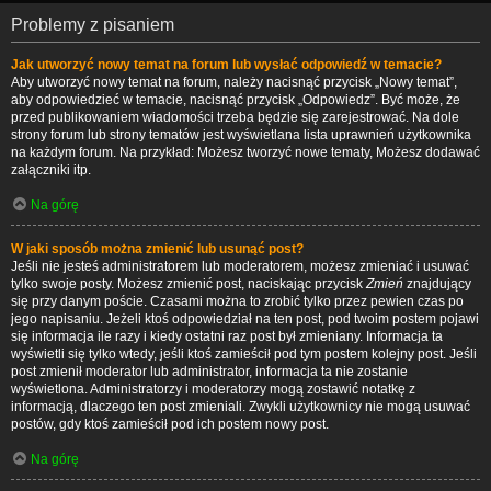
Problemy z pisaniem
Jak utworzyć nowy temat na forum lub wysłać odpowiedź w temacie?
Aby utworzyć nowy temat na forum, należy nacisnąć przycisk „Nowy temat”,
aby odpowiedzieć w temacie, nacisnąć przycisk „Odpowiedz”. Być może, że
przed publikowaniem wiadomości trzeba będzie się zarejestrować. Na dole
strony forum lub strony tematów jest wyświetlana lista uprawnień użytkownika
na każdym forum. Na przykład: Możesz tworzyć nowe tematy, Możesz dodawać
załączniki itp.
Na górę
W jaki sposób można zmienić lub usunąć post?
Jeśli nie jesteś administratorem lub moderatorem, możesz zmieniać i usuwać
tylko swoje posty. Możesz zmienić post, naciskając przycisk
Zmień
znajdujący
się przy danym poście. Czasami można to zrobić tylko przez pewien czas po
jego napisaniu. Jeżeli ktoś odpowiedział na ten post, pod twoim postem pojawi
się informacja ile razy i kiedy ostatni raz post był zmieniany. Informacja ta
wyświetli się tylko wtedy, jeśli ktoś zamieścił pod tym postem kolejny post. Jeśli
post zmienił moderator lub administrator, informacja ta nie zostanie
wyświetlona. Administratorzy i moderatorzy mogą zostawić notatkę z
informacją, dlaczego ten post zmieniali. Zwykli użytkownicy nie mogą usuwać
postów, gdy ktoś zamieścił pod ich postem nowy post.
Na górę